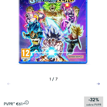
1
/
7
-32%
PVPR* €61
,99
sobre PVPR