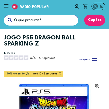
Cupões
JOGO PS5 DRAGON BALL
SPARKING Z
1330485
0/5 - 0 Opiniões
comparar
-10% em talão
Até 10x Sem Juros