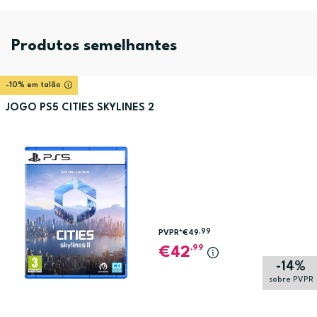
Produtos semelhantes
-10% em talão
JOGO PS5 CITIES SKYLINES 2
,99
PVPR*
€49
,99
42
-14%
sobre PVPR