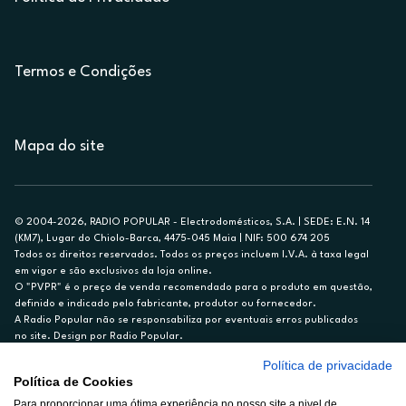
Termos e Condições
Mapa do site
© 2004-2026, RADIO POPULAR - Electrodomésticos, S.A. | SEDE: E.N. 14
(KM7), Lugar do Chiolo-Barca, 4475-045 Maia | NIF: 500 674 205
Todos os direitos reservados. Todos os preços incluem I.V.A. à taxa legal
em vigor e são exclusivos da loja online.
O "PVPR" é o preço de venda recomendado para o produto em questão,
definido e indicado pelo fabricante, produtor ou fornecedor.
A Radio Popular não se responsabiliza por eventuais erros publicados
no site. Design por Radio Popular.
Política de privacidade
** TAEG CARTÃO DE CRÉDITO RP/ON: 18,5%
Política de Cookies
Ex. para limite de crédito de €1.500, reembolsado em 12 meses, TAN
Para proporcionar uma ótima experiência no nosso site a nivel de
14,79%.