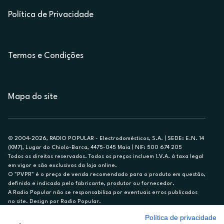
Política de Privacidade
Termos e Condições
Mapa do site
© 2004-2026, RADIO POPULAR - Electrodomésticos, S.A. | SEDE: E.N. 14
(KM7), Lugar do Chiolo-Barca, 4475-045 Maia | NIF: 500 674 205
Todos os direitos reservados. Todos os preços incluem I.V.A. à taxa legal
em vigor e são exclusivos da loja online.
O "PVPR" é o preço de venda recomendado para o produto em questão,
definido e indicado pelo fabricante, produtor ou fornecedor.
A Radio Popular não se responsabiliza por eventuais erros publicados
no site. Design por Radio Popular.
Política de privacidade
** TAEG CARTÃO DE CRÉDITO RP/ON: 18,5%