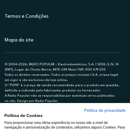
Termos e Condições
Mapa do site
© 2004-2026, RADIO POPULAR - Electrodomésticos, S.A. | SEDE: E.N. 14
(KM7), Lugar do Chiolo-Barca, 4475-045 Maia | NIF: 500 674 205
Todos os direitos reservados. Todos os preços incluem I.V.A. à taxa legal
em vigor e são exclusivos da loja online.
O "PVPR" é o preço de venda recomendado para o produto em questão,
definido e indicado pelo fabricante, produtor ou fornecedor.
A Radio Popular não se responsabiliza por eventuais erros publicados
no site. Design por Radio Popular.
Política de privacidade
** TAEG CARTÃO DE CRÉDITO RP/ON: 18,5%
Política de Cookies
Ex. para limite de crédito de €1.500, reembolsado em 12 meses, TAN
Para proporcionar uma ótima experiência no nosso site a nivel de
14,79%.
navegação e personalização de conteúdos, utilizamos alguns Cookies. Para
Crédito sujeito a aprovação pelo Cetelem, marca BNP Paribas Personal