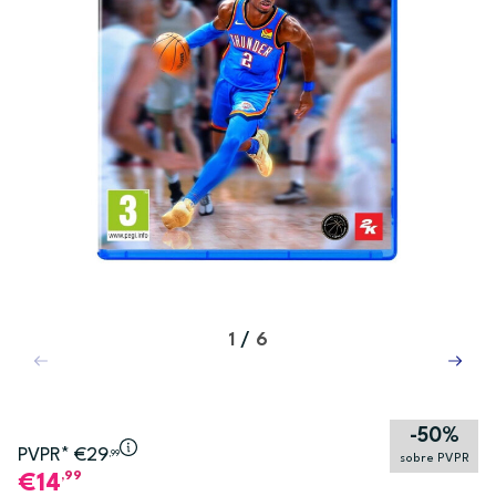
1
/
6
-50%
PVPR* €29
,99
sobre PVPR
,99
14