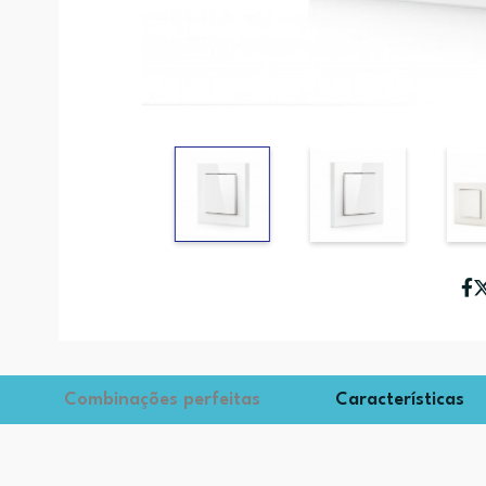
Combinações perfeitas
Características