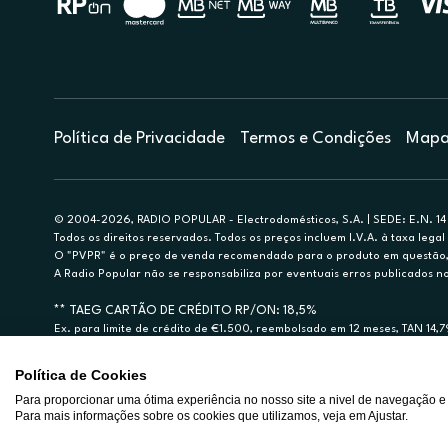
Política de Privacidade
Termos e Condições
Mapa 
© 2004-2026, RADIO POPULAR - Electrodomésticos, S.A. | SEDE: E.N. 14 
Todos os direitos reservados. Todos os preços incluem I.V.A. à taxa legal 
O "PVPR" é o preço de venda recomendado para o produto em questão, d
A Radio Popular não se responsabiliza por eventuais erros publicados no
** TAEG CARTÃO DE CRÉDITO RP/ON: 18,5%
Ex. para limite de crédito de €1.500, reembolsado em 12 meses, TAN 14,
Crédito sujeito a aprovação pelo Cetelem, marca BNP Paribas Personal Fi
A Rádio Popular – Eletrodomésticos S.A. (Registo BdP848) atua como inter
Política de Cookies
Para proporcionar uma ótima experiência no nosso site a nivel de navegação e
Para mais informações sobre os cookies que utilizamos, veja em Ajustar.