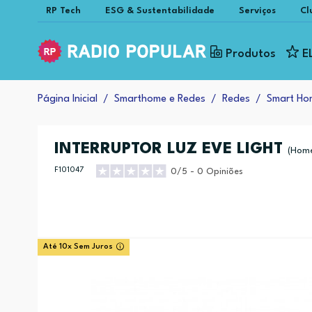
RP Tech
ESG & Sustentabilidade
Serviços
Cl
Produtos
E
Página Inicial
Smarthome e Redes
Redes
Smart Ho
INTERRUPTOR LUZ EVE LIGHT
(Home
F101047
0/5 - 0 Opiniões
Até 10x Sem Juros