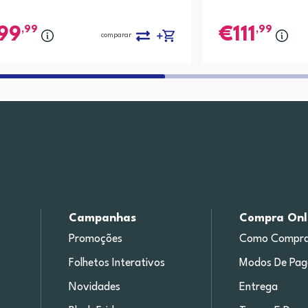
,99
,99
99
111
comparar
Campanhas
Compra Onl
Promoções
Como Compra
Folhetos Interativos
Modos De Pa
Novidades
Entrega