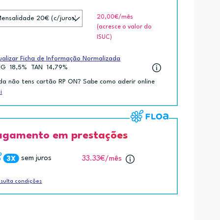
20,00€
/mês
(acresce o valor do
ISUC)
ualizar Ficha de Informação Normalizada
EG
18,5%
TAN
14,79%
da não tens cartão RP ON? Sabe como aderir online
i
agamento em prestações
sem juros
33.33€
/mês
sulta condições