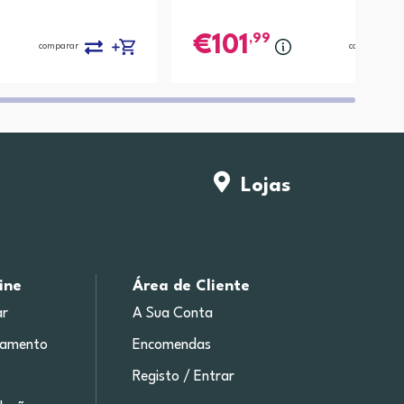
,99
101
comparar
comparar
Lojas
ine
Área de Cliente
r
A Sua Conta
gamento
Encomendas
Registo / Entrar