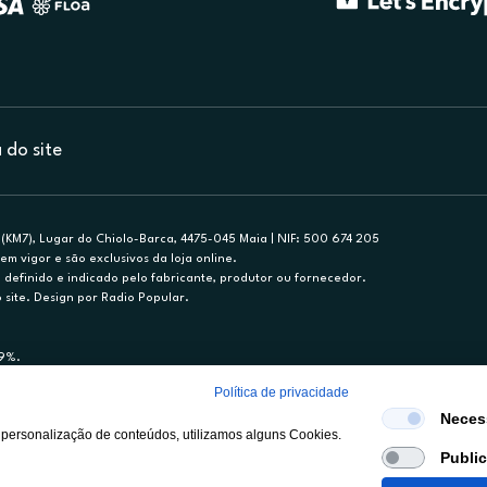
do site
(KM7), Lugar do Chiolo-Barca, 4475-045 Maia | NIF: 500 674 205
em vigor e são exclusivos da loja online.
efinido e indicado pelo fabricante, produtor ou fornecedor.
 site. Design por Radio Popular.
79%.
nance, S.A., Sucursal em Portugal. Informe-se no 21 721 90 00 (dias úteis, 9-20h)
Política de privacidade
mediário de crédito a título acessório e com exclusividade (registo BdP 2314.)
Neces
 personalização de conteúdos, utilizamos alguns Cookies.
Publi