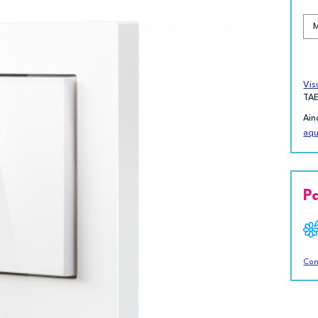
Vis
TA
Ain
aqu
P
Con