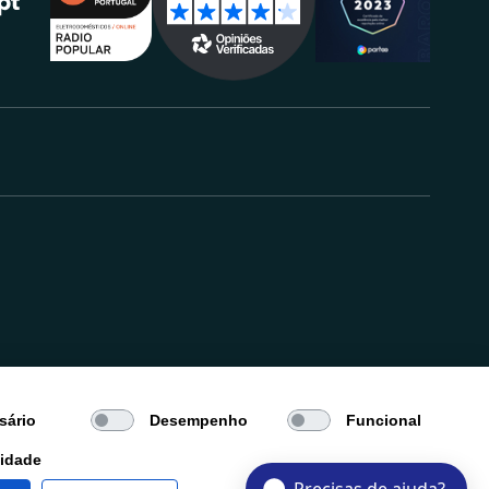
.
sário
Desempenho
Funcional
cidade