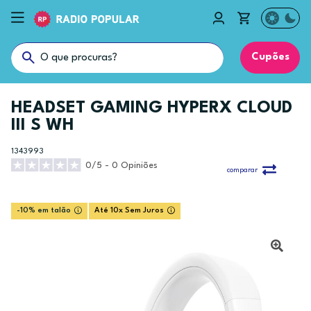
Cupões
HEADSET GAMING HYPERX CLOUD
III S WH
1343993
0/5 - 0 Opiniões
comparar
-10% em talão
Até 10x Sem Juros