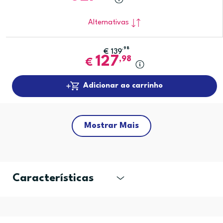
Alternativas
,98
€
139
127
,98
€
Adicionar ao carrinho
Mostrar Mais
Características