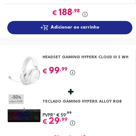
188
,98
€
Adicionar ao carrinho
HEADSET GAMING HYPERX CLOUD III S WH
99
,99
€
-50
%
TECLADO GAMING HYPERX ALLOY RGB
sobre PVPR
,99
PVPR*
€
59
29
,99
€