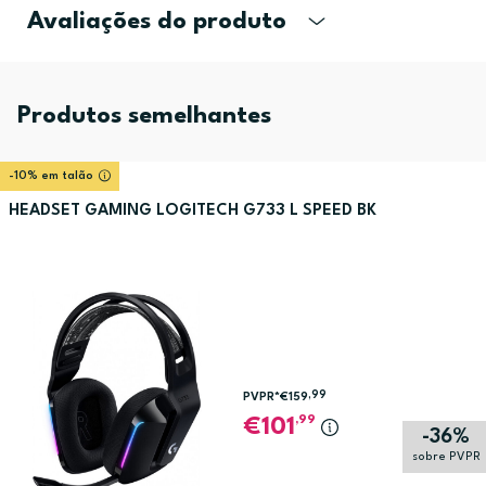
Avaliações do produto
Produtos semelhantes
-10% em talão
HEADSET GAMING LOGITECH G733 L SPEED BK
,99
PVPR*
€159
,99
101
-36%
sobre PVPR