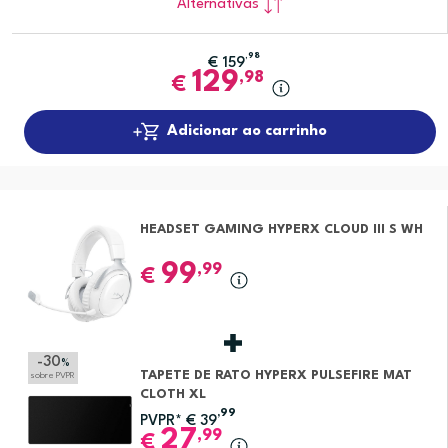
Alternativas
,98
€
159
129
,98
€
Adicionar ao carrinho
HEADSET GAMING HYPERX CLOUD III S WH
99
,99
€
-30
%
TAPETE DE RATO HYPERX PULSEFIRE MAT
sobre PVPR
CLOTH XL
,99
PVPR*
€
39
27
,99
€