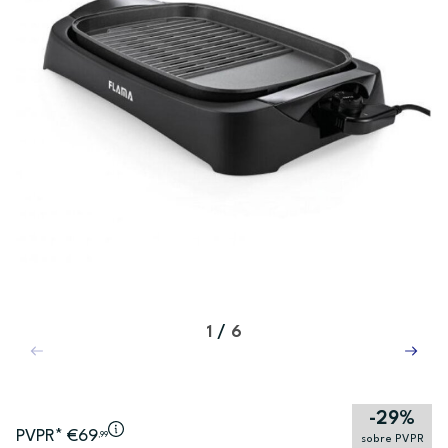
1
/
6
-29%
PVPR* €69
,99
sobre PVPR