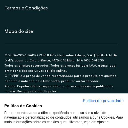
Termos e Condições
Mapa do site
© 2004-2026, RADIO POPULAR - Electrodomésticos, S.A. | SEDE: E.N. 14
(KM7), Lugar do Chiolo-Barca, 4475-045 Maia | NIF: 500 674 205
Todos os direitos reservados. Todos os preços incluem I.V.A. à taxa legal
em vigor e são exclusivos da loja online.
O "PVPR" é o preço de venda recomendado para o produto em questão,
definido e indicado pelo fabricante, produtor ou fornecedor.
A Radio Popular não se responsabiliza por eventuais erros publicados
no site. Design por Radio Popular.
Política de privacidade
** TAEG CARTÃO DE CRÉDITO RP/ON: 18,5%
Política de Cookies
Ex. para limite de crédito de €1.500, reembolsado em 12 meses, TAN
Para proporcionar uma ótima experiência no nosso site a nivel de
14,79%.
navegação e personalização de conteúdos, utilizamos alguns Cookies. Para
Crédito sujeito a aprovação pelo Cetelem, marca BNP Paribas Personal
mais informações sobre os cookies que utilizamos, veja em Ajustar.
Finance, S.A., Sucursal em Portugal. Informe-se no 21 721 90 00 (dias
úteis, 9-20h).