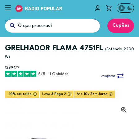
Cupões
GRELHADOR FLAMA 4751FL
(Potência 2200
W)
1299479
5/5 - 1 Opiniões
comparar
-10% em talão
Leva 3 Paga 2
Até 10x Sem Juros