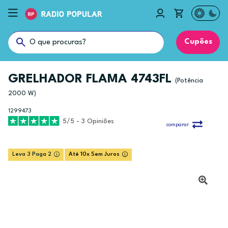
Cupões
GRELHADOR FLAMA 4743FL
(Potência
2000 W)
1299473
5/5 - 3 Opiniões
comparar
Leva 3 Paga 2
Até 10x Sem Juros