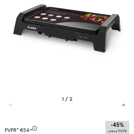
1
/
2
-45%
PVPR* €54
,99
sobre PVPR