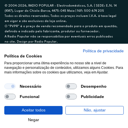
© 2004-2026, RADIO POPULAR - Electrodomésticos, S.A. | SEDE: E.N. 14
(KM7), Lugar do Chiolo-Barca, 4475-045 Maia | NIF: 500 674 205
Todos os direitos reservados. Todos os preços incluem I.V.A. à taxa legal
em vigor e são exclusivos da loja online.
O "PVPR" é o preço de venda recomendado para o produto em questão,
definido e indicado pelo fabricante, produtor ou fornecedor.
A Radio Popular não se responsabiliza por eventuais erros publicados
no site. Design por Radio Popular.
Política de privacidade
** TAEG CARTÃO DE CRÉDITO RP/ON: 18,5%
Política de Cookies
Ex. para limite de crédito de €1.500, reembolsado em 12 meses, TAN
Para proporcionar uma ótima experiência no nosso site a nivel de
14,79%.
navegação e personalização de conteúdos, utilizamos alguns Cookies. Para
Crédito sujeito a aprovação pelo Cetelem, marca BNP Paribas Personal
mais informações sobre os cookies que utilizamos, veja em Ajustar.
Finance, S.A., Sucursal em Portugal. Informe-se no 21 721 90 00 (dias
úteis, 9-20h).
A Rádio Popular – Eletrodomésticos S.A. (Registo BdP848) atua como
Necessário
Desempenho
intermediário de crédito a título acessório e com exclusividade (registo
BdP 2314.)
Funcional
Publicidade
Aceitar todos
Não, ajustar
Negar
Temporariamente indisponível