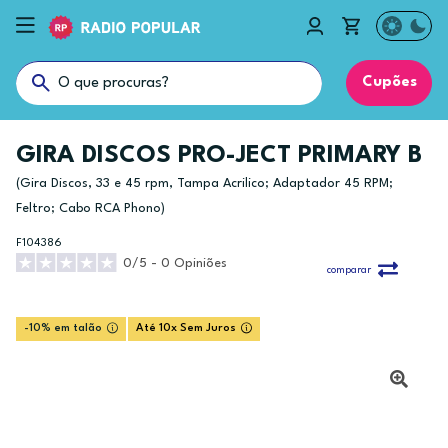
Cupões
GIRA DISCOS PRO-JECT PRIMARY B
(Gira Discos, 33 e 45 rpm, Tampa Acrilico; Adaptador 45 RPM;
Feltro; Cabo RCA Phono)
F104386
0/5 - 0 Opiniões
comparar
-10% em talão
Até 10x Sem Juros