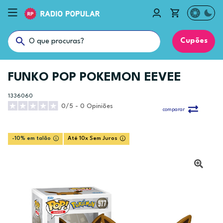
Cupões
FUNKO POP POKEMON EEVEE
1336060
0/5 - 0 Opiniões
comparar
-10% em talão
Até 10x Sem Juros