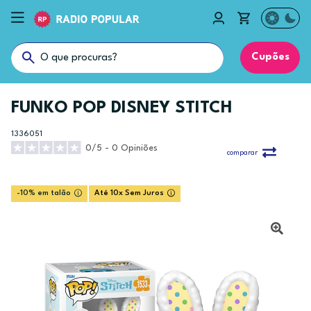
Cupões
FUNKO POP DISNEY STITCH
1336051
0/5 - 0 Opiniões
comparar
-10% em talão
Até 10x Sem Juros