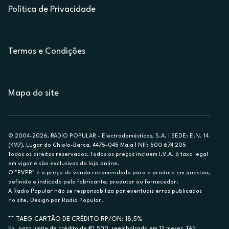
Política de Privacidade
Termos e Condições
Mapa do site
© 2004-2026, RADIO POPULAR - Electrodomésticos, S.A. | SEDE: E.N. 14
(KM7), Lugar do Chiolo-Barca, 4475-045 Maia | NIF: 500 674 205
Todos os direitos reservados. Todos os preços incluem I.V.A. à taxa legal
em vigor e são exclusivos da loja online.
O "PVPR" é o preço de venda recomendado para o produto em questão,
definido e indicado pelo fabricante, produtor ou fornecedor.
A Radio Popular não se responsabiliza por eventuais erros publicados
no site. Design por Radio Popular.
** TAEG CARTÃO DE CRÉDITO RP/ON: 18,5%
Ex. para limite de crédito de €1.500, reembolsado em 12 meses, TAN