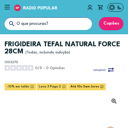
Cupões
FRIGIDEIRA TEFAL NATURAL FORCE
28CM
(Todas, incluindo indução)
1303270
0/5 - 0 Opiniões
comparar
-10% em talão
Leva 3 Paga 2
Até 10x Sem Juros