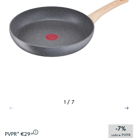
1
/
7
-7%
PVPR* €29
,99
sobre PVPR