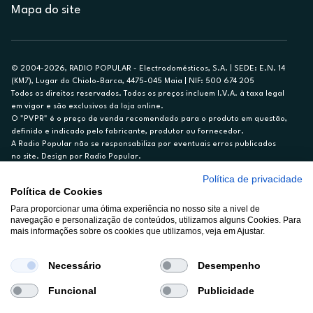
Mapa do site
© 2004-2026, RADIO POPULAR - Electrodomésticos, S.A. | SEDE: E.N. 14
(KM7), Lugar do Chiolo-Barca, 4475-045 Maia | NIF: 500 674 205
Todos os direitos reservados. Todos os preços incluem I.V.A. à taxa legal
em vigor e são exclusivos da loja online.
O "PVPR" é o preço de venda recomendado para o produto em questão,
definido e indicado pelo fabricante, produtor ou fornecedor.
A Radio Popular não se responsabiliza por eventuais erros publicados
no site. Design por Radio Popular.
Política de privacidade
** TAEG CARTÃO DE CRÉDITO RP/ON: 18,5%
Política de Cookies
Ex. para limite de crédito de €1.500, reembolsado em 12 meses, TAN
14,79%.
Para proporcionar uma ótima experiência no nosso site a nivel de
navegação e personalização de conteúdos, utilizamos alguns Cookies. Para
Crédito sujeito a aprovação pelo Cetelem, marca BNP Paribas Personal
mais informações sobre os cookies que utilizamos, veja em Ajustar.
Finance, S.A., Sucursal em Portugal. Informe-se no 21 721 90 00 (dias
úteis, 9-20h).
A Rádio Popular – Eletrodomésticos S.A. (Registo BdP848) atua como
Necessário
Desempenho
intermediário de crédito a título acessório e com exclusividade (registo
BdP 2314.)
Funcional
Publicidade