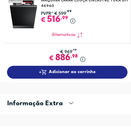
MÁQUINA LAVAR LOUÇA ENCASTRE TEKA DFI
sobre PVPR
46960
,99
PVPR*
€
599
516
,99
€
Alternativas
,98
€
969
886
,98
€
Adicionar ao carrinho
Informação Extra