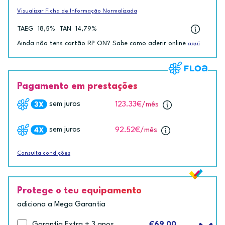
Visualizar Ficha de Informação Normalizada
TAEG
18,5%
TAN
14,79%
Ainda não tens cartão RP ON? Sabe como aderir online
aqui
Pagamento em prestações
sem juros
123.33€
/mês
sem juros
92.52€
/mês
Consulta condições
Protege o teu equipamento
adiciona a Mega Garantia
Garantia Extra + 3 anos
€69.00