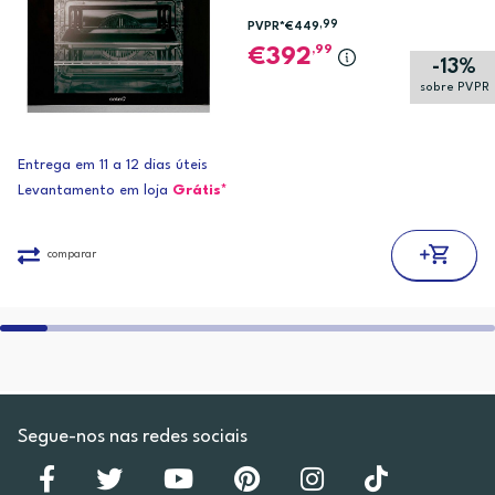
,99
PVPR*
€449
,99
392
-13%
sobre PVPR
Entrega em 11 a 12 dias úteis
Levantamento em loja
Grátis*
comparar
Segue-nos nas redes sociais