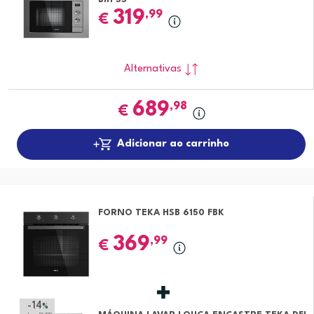
319
,99
€
Alternativas
689
,98
€
Adicionar ao carrinho
FORNO TEKA HSB 6150 FBK
369
,99
€
-14
%