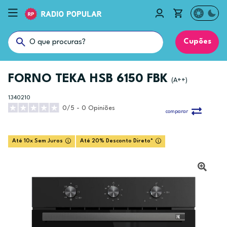
Cupões
FORNO TEKA HSB 6150 FBK
(A++)
1340210
0/5 - 0 Opiniões
comparar
Até 10x Sem Juros
Até 20% Desconto Direto*