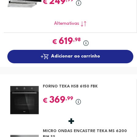
249
€
Alternativas
619
,98
€
Adicionar ao carrinho
FORNO TEKA HSB 6150 FBK
369
,99
€
MICRO ONDAS ENCASTRE TEKA MS 6200
BIH SS