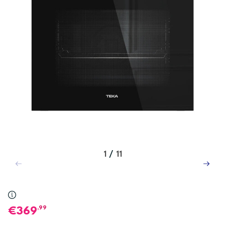
1
/
11
,99
369