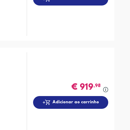
€
919
,98
Adicionar ao carrinho