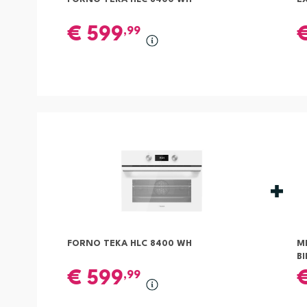
€
599
,99
FORNO TEKA HLC 8400 WH
M
BI
€
599
,99