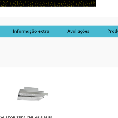
Informação extra
Avaliações
Prod
XAUSTOR TEKA CNL 6815 PLUS