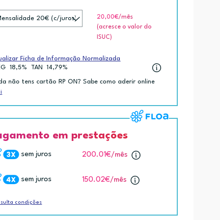
20,00€
/mês
(acresce o valor do
ISUC)
ualizar Ficha de Informação Normalizada
EG
18,5%
TAN
14,79%
da não tens cartão RP ON? Sabe como aderir online
i
agamento em prestações
sem juros
200.01€
/mês
sem juros
150.02€
/mês
sulta condições