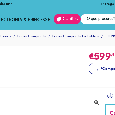
ube RP+
Entrega
Cupões
LECTRONIA & PRINCESSE
Fornos
Forno Compacto
Forno Compacto Hidrolítico
FORN
599
,
Compa
C