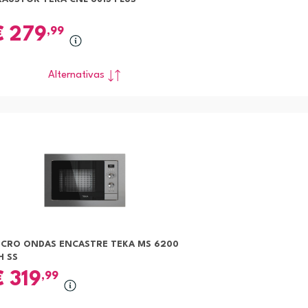
€
279
,99
Alternativas
ICRO ONDAS ENCASTRE TEKA MS 6200
H SS
€
319
,99