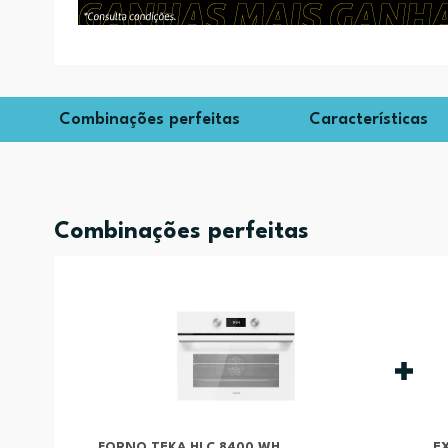
Combinações perfeitas
Características
Combinações perfeitas
FORNO TEKA HLC 8400 WH
E