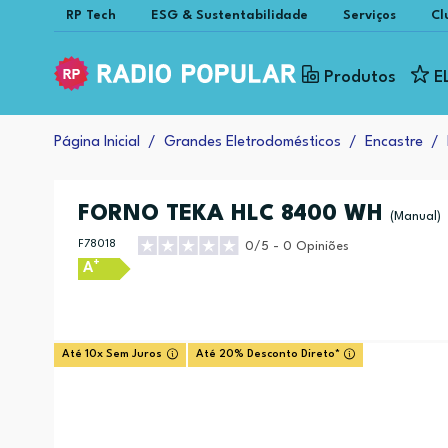
RP Tech
ESG & Sustentabilidade
Serviços
Cl
Produtos
E
Página Inicial
Grandes Eletrodomésticos
Encastre
FORNO TEKA HLC 8400 WH
(Manual)
F78018
0/5 - 0 Opiniões
+
A
Até 10x Sem Juros
Até 20% Desconto Direto*