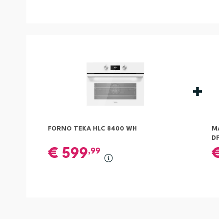
FORNO TEKA HLC 8400 WH
M
DF
€
599
,99