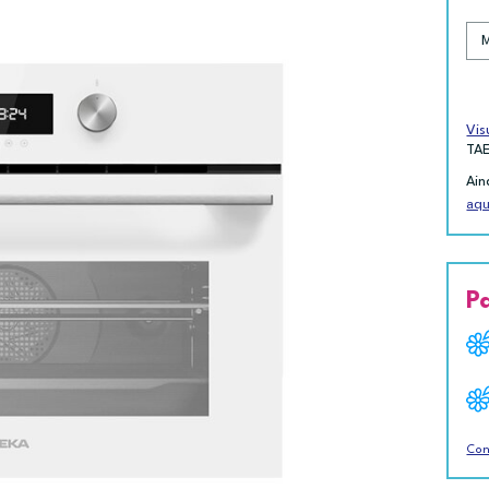
Vis
TA
Ain
aqu
P
Con