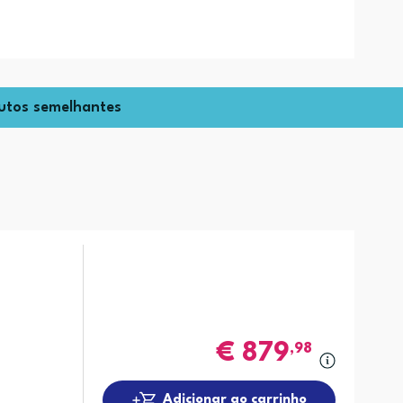
utos semelhantes
€
879
,98
Adicionar ao carrinho