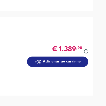
€
1.389
,98
Adicionar ao carrinho