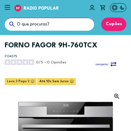
Cupões
FORNO FAGOR 9H-760TCX
F134375
0/5 - 0 Opiniões
comparar
Leva 3 Paga 2
Até 10x Sem Juros