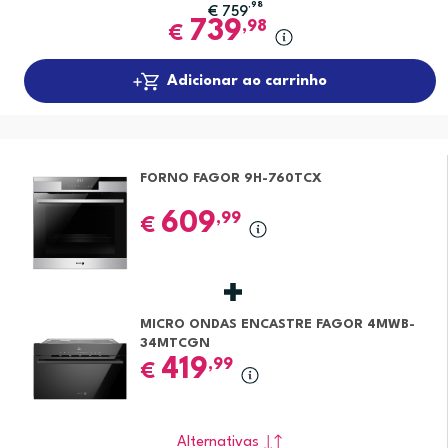
,98
€
759
739
,98
€
Adicionar ao carrinho
FORNO FAGOR 9H-760TCX
609
,99
€
MICRO ONDAS ENCASTRE FAGOR 4MWB-
34MTCGN
419
,99
€
Alternativas