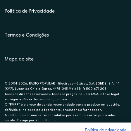
Política de Privacidade
Termos e Condições
Mapa do site
© 2004-2026, RADIO POPULAR - Electrodomésticos, S.A. | SEDE: E.N. 14
(KM7), Lugar do Chiolo-Barca, 4475-045 Maia | NIF: 500 674 205
Todos os direitos reservados. Todos os preços incluem I.V.A. à taxa legal
em vigor e são exclusivos da loja online.
O "PVPR" é o preço de venda recomendado para o produto em questão,
definido e indicado pelo fabricante, produtor ou fornecedor.
A Radio Popular não se responsabiliza por eventuais erros publicados
no site. Design por Radio Popular.
Política de privacidade