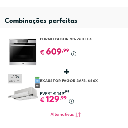
Combinações perfeitas
FORNO FAGOR 9H-760TCX
609
,99
€
-13
%
EXAUSTOR FAGOR 3AF3-646X
sobre PVPR
,99
PVPR*
€
149
129
,99
€
Alternativas