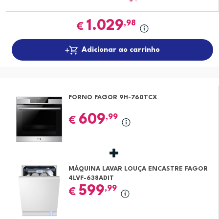
1.029
,98
€
Adicionar ao carrinho
FORNO FAGOR 9H-760TCX
609
,99
€
MÁQUINA LAVAR LOUÇA ENCASTRE FAGOR
4LVF-638ADIT
599
,99
€