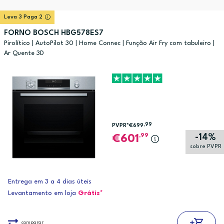
Leva 3 Paga 2
FORNO BOSCH HBG578ES7
Pirolítico | AutoPilot 30 | Home Connec | Função Air Fry com tabuleiro |
Ar Quente 3D
,99
PVPR*
€699
-14%
,99
601
sobre PVPR
Entrega em 3 a 4 dias úteis
Levantamento em loja
Grátis*
comparar