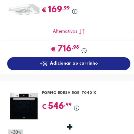
169
,99
€
Alternativas
716
,98
€
Adicionar ao carrinho
FORNO EDESA EOE-7040 X
546
,99
€
-30
%