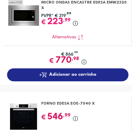
MICRO ONDAS ENCASTRE EDESA EMW2320
sobre PVPR
X
,99
PVPR*
€
319
223
,99
€
Alternativas
,98
€
866
770
,98
€
Adicionar ao carrinho
FORNO EDESA EOE-7040 X
546
,99
€