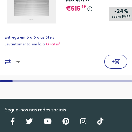
,99
PVPR*
€679
,99
515
-24%
sobre PVPR
Entrega em 5 a 6 dias úteis
Levantamento em loja
Grátis*
comparar
Segue-nos nas redes sociais