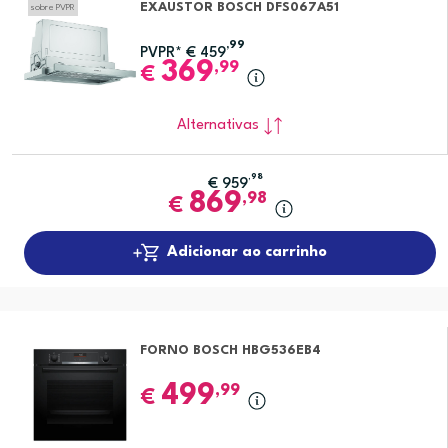
EXAUSTOR BOSCH DFS067A51
sobre PVPR
,99
PVPR*
€
459
369
,99
€
Alternativas
,98
€
959
869
,98
€
Adicionar ao carrinho
FORNO BOSCH HBG536EB4
499
,99
€