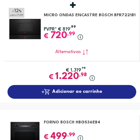
-12
%
MICRO ONDAS ENCASTRE BOSCH BFR7221B1
sobre PVPR
,99
PVPR*
€
819
720
,99
€
Alternativas
,98
€
1.319
1.220
,98
€
Adicionar ao carrinho
FORNO BOSCH HBG536EB4
499
,99
€