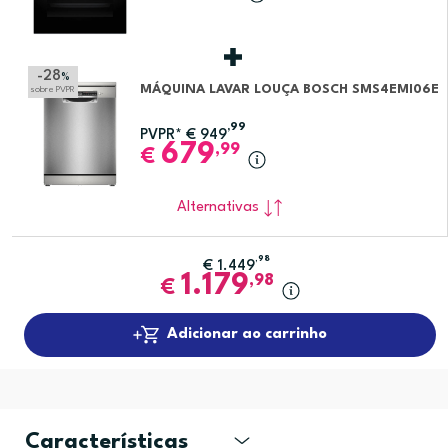
-28
%
MÁQUINA LAVAR LOUÇA BOSCH SMS4EMI06E
sobre PVPR
,99
PVPR*
€
949
679
,99
€
Alternativas
,98
€
1.449
1.179
,98
€
Adicionar ao carrinho
Características