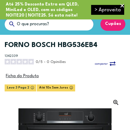
Até 25% Desconto Extra em QLED,
> Aproveita
MiniLed e OLED, com os códigos
NOITE20 | NOITE25. Só esta noite!
Cupões
FORNO BOSCH HBG536EB4
1342339
0/5 - 0 Opiniões
comparar
Ficha do Produto
Leva 3 Paga 2
Até 10x Sem Juros