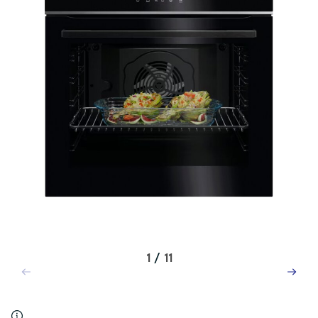
1
/
11