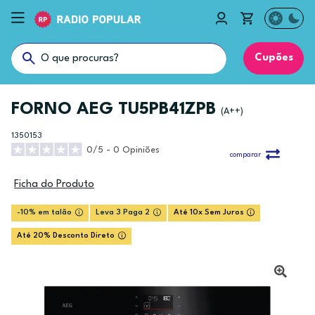
Cupões
FORNO AEG TU5PB41ZPB
(A++)
1350153
0/5 - 0 Opiniões
comparar
Ficha do Produto
-10% em talão
Leva 3 Paga 2
Até 10x Sem Juros
Até 20% Desconto Direto