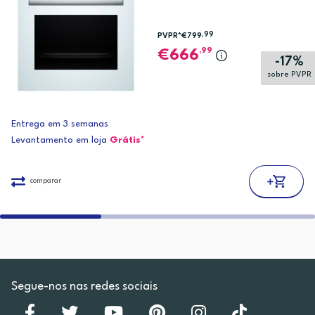
,99
PVPR*
€799
,99
666
-17%
sobre PVPR
Entrega em 3 semanas
Levantamento em loja
Grátis*
comparar
Segue-nos nas redes sociais