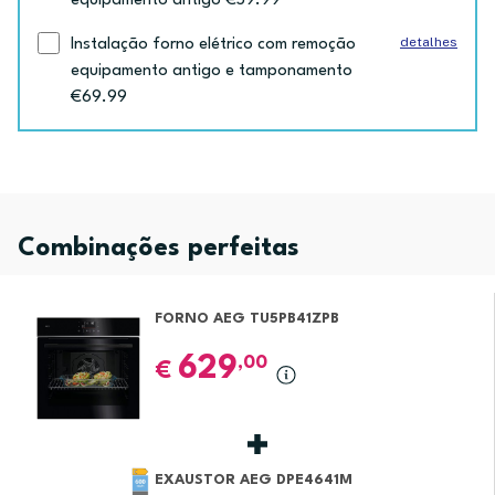
equipamento antigo €59.99
detalhes
Instalação forno elétrico com remoção
equipamento antigo e tamponamento
€69.99
Combinações perfeitas
FORNO AEG TU5PB41ZPB
629
,00
€
EXAUSTOR AEG DPE4641M