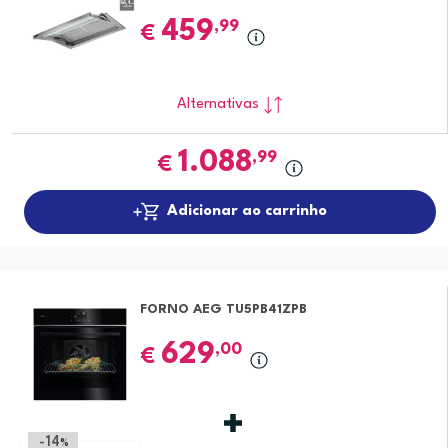
459
,99
€
Alternativas
1.088
,99
€
Adicionar ao carrinho
FORNO AEG TU5PB41ZPB
629
,00
€
-14
%