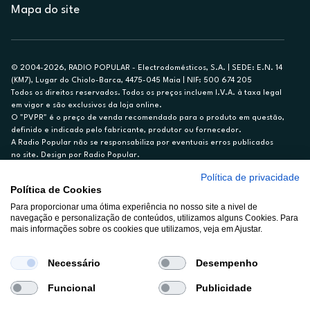
Mapa do site
© 2004-2026, RADIO POPULAR - Electrodomésticos, S.A. | SEDE: E.N. 14
(KM7), Lugar do Chiolo-Barca, 4475-045 Maia | NIF: 500 674 205
Todos os direitos reservados. Todos os preços incluem I.V.A. à taxa legal
em vigor e são exclusivos da loja online.
O "PVPR" é o preço de venda recomendado para o produto em questão,
definido e indicado pelo fabricante, produtor ou fornecedor.
A Radio Popular não se responsabiliza por eventuais erros publicados
no site. Design por Radio Popular.
Política de privacidade
** TAEG CARTÃO DE CRÉDITO RP/ON: 18,5%
Política de Cookies
Ex. para limite de crédito de €1.500, reembolsado em 12 meses, TAN
Para proporcionar uma ótima experiência no nosso site a nivel de
14,79%.
navegação e personalização de conteúdos, utilizamos alguns Cookies. Para
Crédito sujeito a aprovação pelo Cetelem, marca BNP Paribas Personal
mais informações sobre os cookies que utilizamos, veja em Ajustar.
Finance, S.A., Sucursal em Portugal. Informe-se no 21 721 90 00 (dias
úteis, 9-20h).
A Rádio Popular – Eletrodomésticos S.A. (Registo BdP848) atua como
Necessário
Desempenho
intermediário de crédito a título acessório e com exclusividade (registo
BdP 2314.)
Funcional
Publicidade