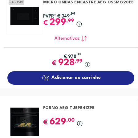
MICRO ONDAS ENCASTRE AEG OS5MG20EB
sobre PVPR
,99
PVPR*
€
349
299
,99
€
Alternativas
,99
€
978
928
,99
€
Adicionar ao carrinho
FORNO AEG TU5PB41ZPB
629
,00
€