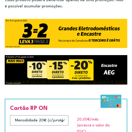
Cada produto poderá beneficiar apenas de uma promoção. Não
é possível acumular promoções.
Cartão RP ON
20,00€
/mês
(acresce o valor do
ISUC)