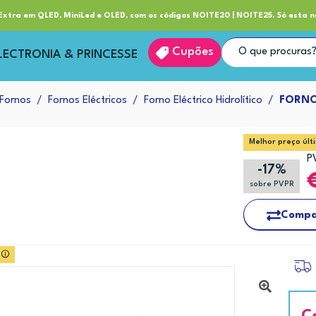
ube RP+
Entrega
xtra em QLED, MiniLed e OLED, com os códigos NOITE20 | NOITE25. Só esta n
Cupões
LECTRONIA & PRINCESSE
Fornos
Fornos Eléctricos
Forno Eléctrico Hidrolítico
FORNO
Melhor preço últ
P
-17%
sobre PVPR
Compa
C