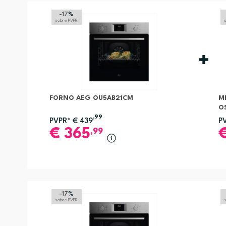
-17
%
sobre PVPR
FORNO AEG OU5AB21CM
M
O
,99
PVPR*
€
439
P
€
365
,99
-17
%
sobre PVPR