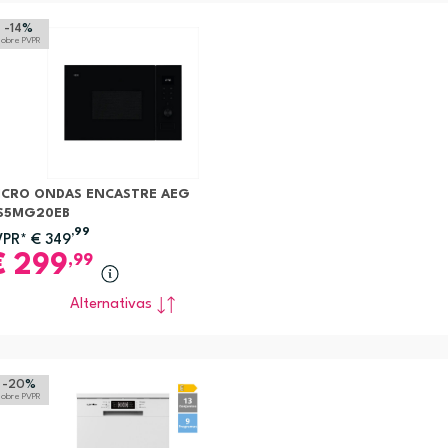
-14
%
sobre PVPR
ICRO ONDAS ENCASTRE AEG
S5MG20EB
,99
VPR*
€
349
€
299
,99
Alternativas
-20
%
sobre PVPR