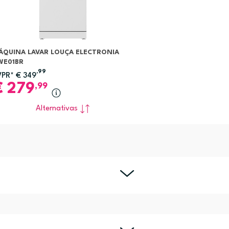
ÁQUINA LAVAR LOUÇA ELECTRONIA
WE01BR
,99
VPR*
€
349
€
279
,99
Alternativas