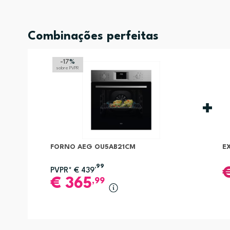
Combinações perfeitas
-17
%
sobre PVPR
FORNO AEG OU5AB21CM
E
,99
PVPR*
€
439
€
365
,99