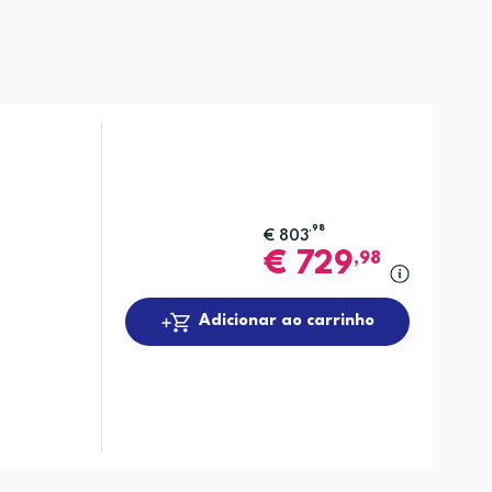
,98
€
803
€
729
,98
Adicionar ao carrinho