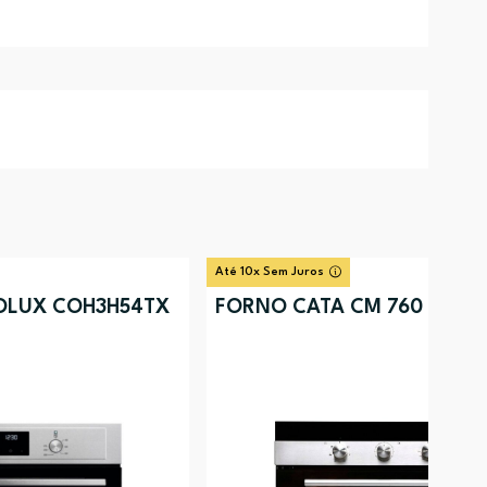
Até 10x Sem Juros
OLUX COH3H54TX
FORNO CATA CM 760 AS BK