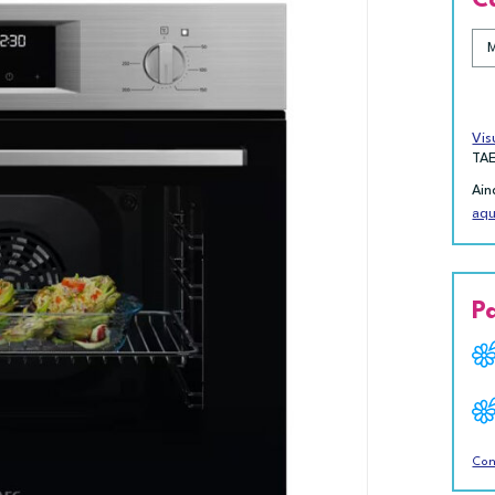
Vis
TA
Ain
aqu
P
Con