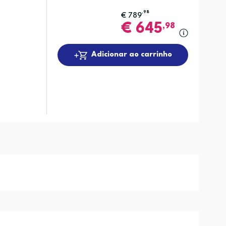
,98
€
789
€
645
,98
Adicionar ao carrinho