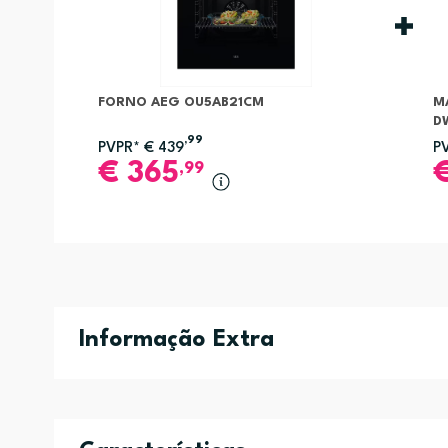
FORNO AEG OU5AB21CM
M
D
,99
PVPR*
€
439
P
€
365
,99
Informação Extra