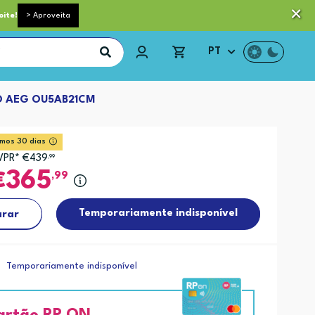
 pequeno porte grátis acima de 35€*
Trocas e Devoluções
oite!
> Aproveita
PT
 AEG OU5AB21CM
imos 30 dias
VPR* €439
,99
365
,99
Temporariamente indisponível
rar
Temporariamente indisponível
artão RP ON