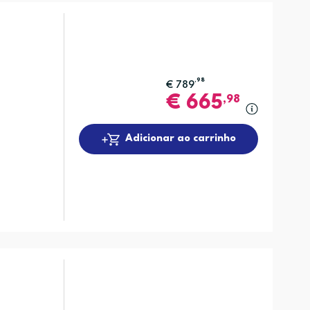
,98
€
789
€
665
,98
Adicionar ao carrinho