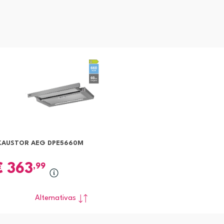
XAUSTOR AEG DPE5660M
€
363
,99
Alternativas