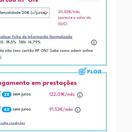
20,00€
/mês
(acresce o valor do
ISUC)
ualizar Ficha de Informação Normalizada
EG
18,5%
TAN
14,79%
da não tens cartão RP ON? Sabe como aderir online
i
agamento em prestações
sem juros
122.01€
/mês
sem juros
91.52€
/mês
sulta condições