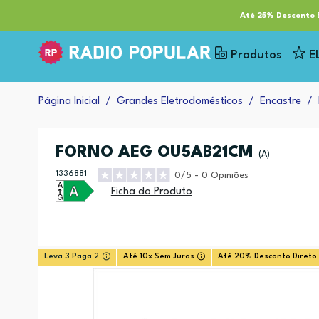
RP Tech
ESG & Sustentabilidade
Serviços
Cl
Até 25% Desconto E
Produtos
E
Página Inicial
Grandes Eletrodomésticos
Encastre
FORNO AEG OU5AB21CM
(A)
1336881
0/5 - 0 Opiniões
Ficha do Produto
Leva 3 Paga 2
Até 10x Sem Juros
Até 20% Desconto Direto