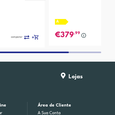
A
,99
379
compa
comparar
Lojas
ine
Área de Cliente
r
A Sua Conta