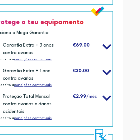
rotege o teu equipamento
iciona a Mega Garantia
Garantia Extra + 3 anos
€69.00
contra avarias
 aceito as
condições contratuais
Garantia Extra + 1 ano
€30.00
contra avarias
 aceito as
condições contratuais
Proteção Total Mensal
€2.99
/mês
contra avarias e danos
acidentais
 aceito as
condições contratuais