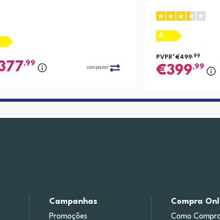
A
PVPR*
€499
,99
,99
377
,99
399
comparar
Campanhas
Compra Onl
Promoções
Como Compra