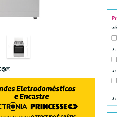
P
ad
Li e
Li e
Li e