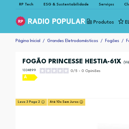
RP Tech
ESG & Sustentabilidade
Serviços
Cl
Produtos
E
Página Inicial
Grandes Eletrodomésticos
Fogões
F
FOGÃO PRINCESSE HESTIA-61X
(Vá
1334899
0/5 - 0 Opiniões
A
Leva 3 Paga 2
Até 10x Sem Juros