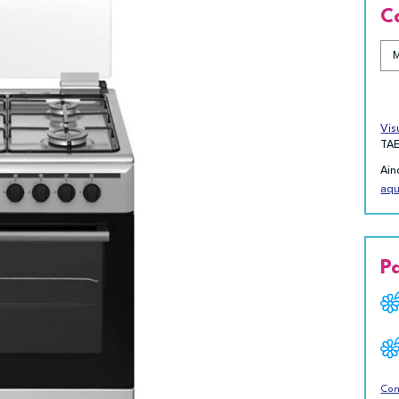
C
Vis
TA
Ain
aqu
P
Con