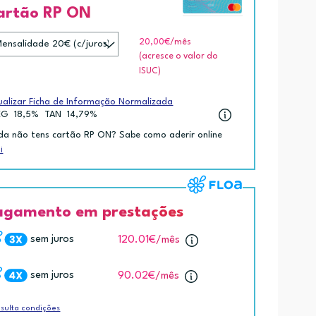
artão RP ON
20,00€
/mês
(acresce o valor do
ISUC)
ualizar Ficha de Informação Normalizada
EG
18,5%
TAN
14,79%
da não tens cartão RP ON? Sabe como aderir online
i
agamento em prestações
sem juros
120.01€
/mês
sem juros
90.02€
/mês
sulta condições