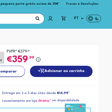
 pequeno porte grátis acima de 35€*
Trocas e Devoluções
PT
PVPR* €379
,99
359
,99
PR
Adicionar ao carrinho
omparar
Entrega em 2 a 3 dias úteis desde
€14,99*
ver disponibilidade
Levantamento em loja
Grátis*