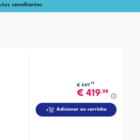
utos semelhantes
,98
€
449
€
419
,98
Adicionar ao carrinho