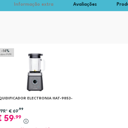
Informação extra
Avaliações
Prod
-14
%
sobre PVPR
QUIDIFICADOR ELECTRONIA HAT-9853-
,99
VPR*
€
69
€
59
,99