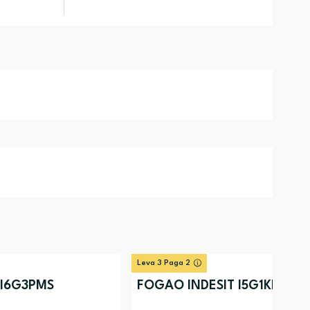
Leva 3 Paga 2
 I6G3PMS
FOGÃO INDESIT I5G1KMS