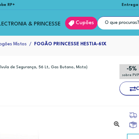
ube RP+
Entrega
Cupões
LECTRONIA & PRINCESSE
ogões Mistos
FOGÃO PRINCESSE HESTIA-61X
lvula de Segurança, 56 Lt, Gas Butano, Misto)
-5%
sobre PV
C