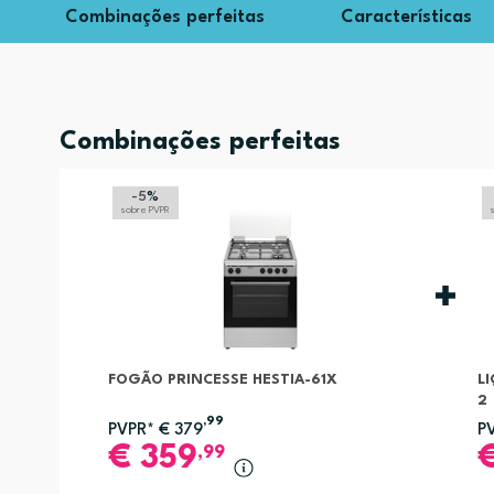
Combinações perfeitas
Características
Combinações perfeitas
-5
%
sobre PVPR
FOGÃO PRINCESSE HESTIA-61X
LI
2
,99
PVPR*
€
379
P
€
359
,99