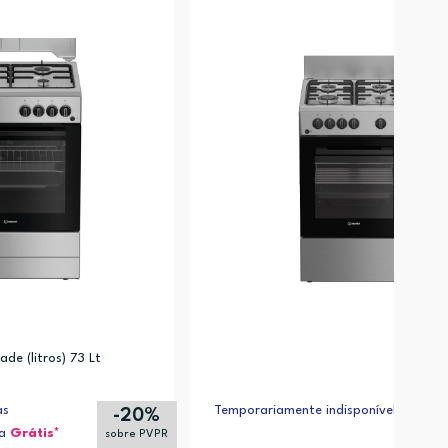
ade (litros) 73 Lt
as
Temporariamente indisponível
-20%
ja
Grátis*
sobre PVPR