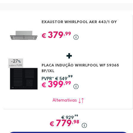
EXAUSTOR WHIRLPOOL AKR 443/1 GY
379
,99
€
-27
%
PLACA INDUÇÃO WHIRLPOOL WF S9365
sobre PVPR
BF/IXL
,99
PVPR*
€
549
399
,99
€
Alternativas
,98
€
929
779
,98
€