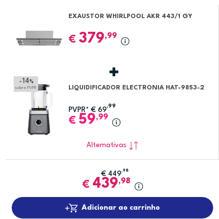
EXAUSTOR WHIRLPOOL AKR 443/1 GY
379
,99
€
-14
%
LIQUIDIFICADOR ELECTRONIA HAT-9853-2
sobre PVPR
,99
PVPR*
€
69
59
,99
€
Alternativas
,98
€
449
439
,98
€
Adicionar ao carrinho