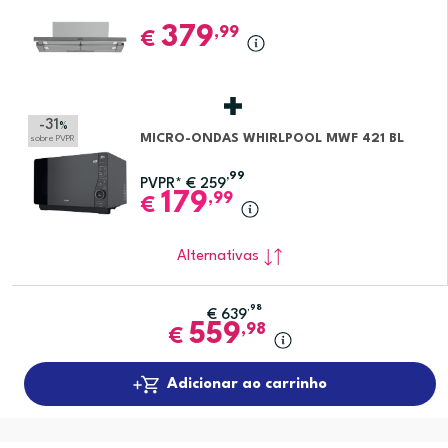
379
,99
€
-31
%
MICRO-ONDAS WHIRLPOOL MWF 421 BL
sobre PVPR
,99
PVPR*
€
259
179
,99
€
Alternativas
,98
€
639
559
,98
€
Adicionar ao carrinho