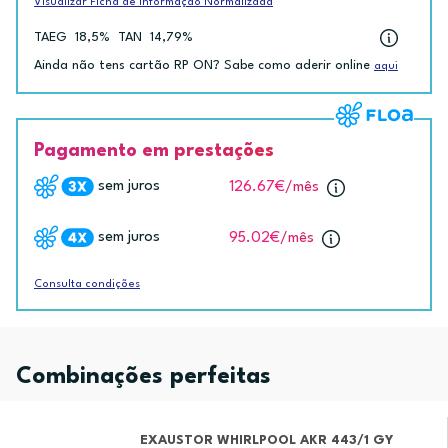
Visualizar Ficha de Informação Normalizada
TAEG
18,5%
TAN
14,79%
Ainda não tens cartão RP ON? Sabe como aderir online
aqui
Pagamento em prestações
sem juros
126.67€
/mês
sem juros
95.02€
/mês
Consulta condições
Combinações perfeitas
EXAUSTOR WHIRLPOOL AKR 443/1 GY