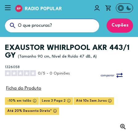
Cupões
EXAUSTOR WHIRLPOOL AKR 443/1
GY
(Tamanho 90 cm, Nível de Ruído 47 dB, A)
1326058
0/5 - 0 Opiniões
comparar
Ficha do Produto
-10% em talão
Leva 3 Paga 2
Até 10x Sem Juros
Até 20% Desconto Direto*