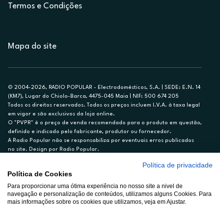
Termos e Condições
Mapa do site
© 2004-2026, RADIO POPULAR - Electrodomésticos, S.A. | SEDE: E.N. 14
(KM7), Lugar do Chiolo-Barca, 4475-045 Maia | NIF: 500 674 205
Todos os direitos reservados. Todos os preços incluem I.V.A. à taxa legal
em vigor e são exclusivos da loja online.
O "PVPR" é o preço de venda recomendado para o produto em questão,
definido e indicado pelo fabricante, produtor ou fornecedor.
A Radio Popular não se responsabiliza por eventuais erros publicados
no site. Design por Radio Popular.
Política de privacidade
** TAEG CARTÃO DE CRÉDITO RP/ON: 18,5%
Política de Cookies
Ex. para limite de crédito de €1.500, reembolsado em 12 meses, TAN
14,79%.
Para proporcionar uma ótima experiência no nosso site a nivel de
navegação e personalização de conteúdos, utilizamos alguns Cookies. Para
Crédito sujeito a aprovação pelo Cetelem, marca BNP Paribas Personal
mais informações sobre os cookies que utilizamos, veja em Ajustar.
Finance, S.A., Sucursal em Portugal. Informe-se no 21 721 90 00 (dias
úteis, 9-20h).