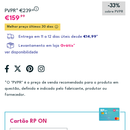
-33%
PVPR* €239
,99
sobre PVPR
,99
159
Melhor preço últimos 30 dias
Entrega em 11 a 12 dias úteis desde
€14,99*
Levantamento em loja
Grátis*
ver disponibilidade
*O "PVPR" é o preço de venda recomendado para o produto em
questão, definido e indicado pelo fabricante, produtor ou
fornecedor.
Cartão RP ON