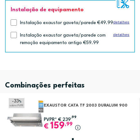
Instalação de equipamento
detalhes
Instalação exaustor gaveta/parede €49.99
detalhes
Instalação exaustor gaveta/parede com
remoção equipamento antigo €59.99
Combinações perfeitas
-33
%
EXAUSTOR CATA TF 2003 DURALUM 900
sobre PVPR
,99
PVPR*
€
239
159
,99
€