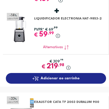
-14
%
LIQUIDIFICADOR ELECTRONIA HAT-9853-2
sobre PVPR
,99
PVPR*
€
69
59
,99
€
Alternativas
,98
€
309
219
,98
€
Adicionar ao carrinho
-33
%
EXAUSTOR CATA TF 2003 DURALUM 900
sobre PVPR