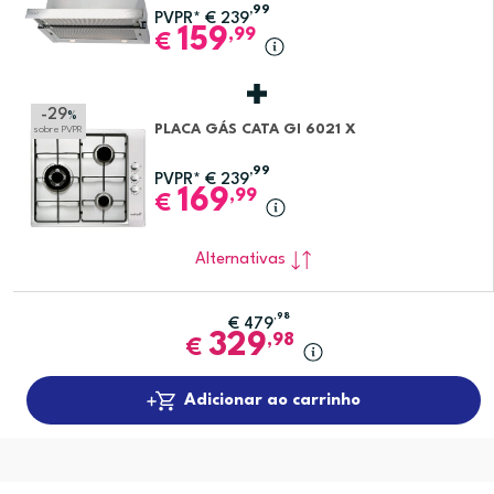
,99
PVPR*
€
239
159
,99
€
-29
%
PLACA GÁS CATA GI 6021 X
sobre PVPR
,99
PVPR*
€
239
169
,99
€
Alternativas
,98
€
479
329
,98
€
Adicionar ao carrinho