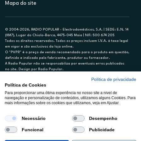
Mapa do site
© 2004-2026, RADIO POPULAR - Electrodomésticos, S.A. | SEDE: E.N. 14
(KM7), Lugar do Chiolo-Barca, 4475-045 Maia | NIF: 500 674 205
Todos os direitos reservados. Todos os preços incluem I.V.A. à taxa legal
em vigor e são exclusivos da loja online.
O "PVPR" é o preço de venda recomendado para o produto em questão,
definido e indicado pelo fabricante, produtor ou fornecedor.
A Radio Popular não se responsabiliza por eventuais erros publicados
no site. Design por Radio Popular.
Política de privacidade
** TAEG CARTÃO DE CRÉDITO RP/ON: 18,5%
Política de Cookies
Ex. para limite de crédito de €1.500, reembolsado em 12 meses, TAN
14,79%.
Para proporcionar uma ótima experiência no nosso site a nivel de
navegação e personalização de conteúdos, utilizamos alguns Cookies. Para
Crédito sujeito a aprovação pelo Cetelem, marca BNP Paribas Personal
mais informações sobre os cookies que utilizamos, veja em Ajustar.
Finance, S.A., Sucursal em Portugal. Informe-se no 21 721 90 00 (dias
úteis, 9-20h).
A Rádio Popular – Eletrodomésticos S.A. (Registo BdP848) atua como
Necessário
Desempenho
intermediário de crédito a título acessório e com exclusividade (registo
BdP 2314.)
Funcional
Publicidade