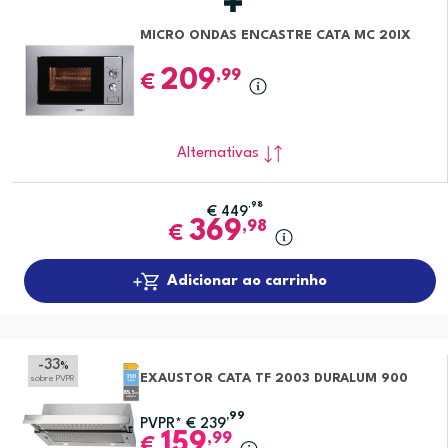
MICRO ONDAS ENCASTRE CATA MC 20IX
209
,99
€
Alternativas
,98
€
449
369
,98
€
Adicionar ao carrinho
-33
%
EXAUSTOR CATA TF 2003 DURALUM 900
sobre PVPR
,99
PVPR*
€
239
159
,99
€