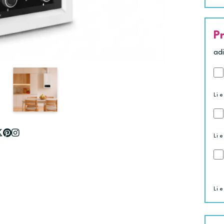
P
ad
Li e
Li e
Li e