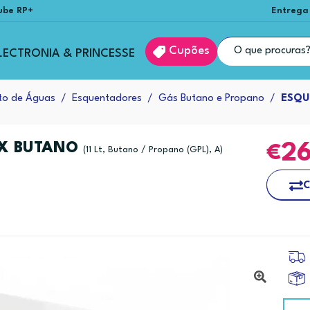
ube RP+
Entrega
Cupões
LECTRONIA & PRINCESSE
to de Águas
Esquentadores
Gás Butano e Propano
ESQU
 X BUTANO
2
(11 Lt, Butano / Propano (GPL), A)
C