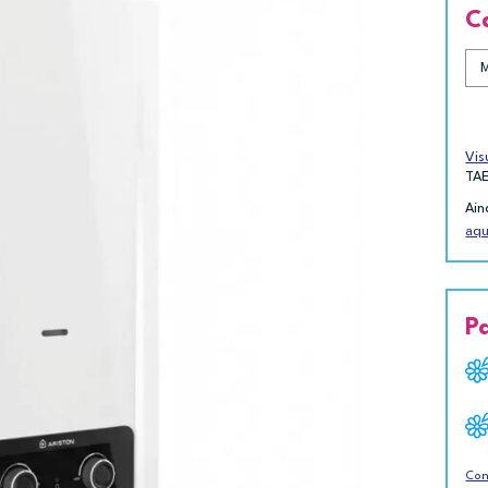
C
Vis
TA
Ain
aqu
P
Con