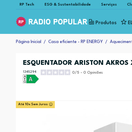
RP Tech
ESG & Sustentabilidade
Serviços
Cl
Produtos
E
Página Inicial
Casa eficiente - RP ENERGY
Aquecimen
ESQUENTADOR ARISTON AKROS
1345294
0/5 - 0 Opiniões
Até 10x Sem Juros