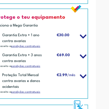
rotege o teu equipamento
iciona a Mega Garantia
Garantia Extra + 1 ano
€30.00
contra avarias
 aceito as
condições contratuais
Garantia Extra + 3 anos
€69.00
contra avarias
 aceito as
condições contratuais
Proteção Total Mensal
€2.99
/mês
contra avarias e danos
acidentais
 aceito as
condições contratuais