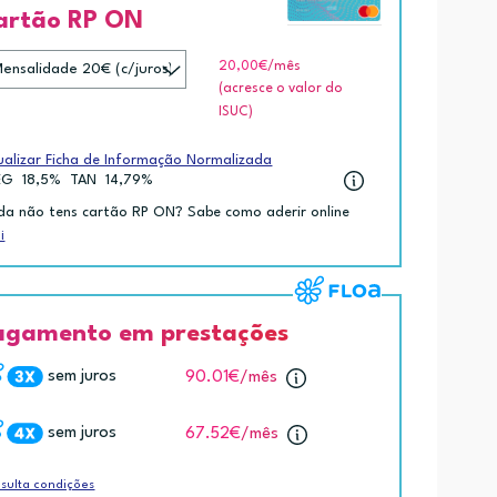
artão RP ON
20,00€
/mês
(acresce o valor do
ISUC)
ualizar Ficha de Informação Normalizada
EG
18,5%
TAN
14,79%
da não tens cartão RP ON? Sabe como aderir online
i
agamento em prestações
sem juros
90.01€
/mês
sem juros
67.52€
/mês
sulta condições