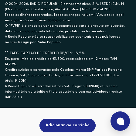
© 2004-2026, RADIO POPULAR - Electrodomésticos, S.A. | SEDE: E.N. 14
(KM7), Lugar do Chiolo-Barca, 4475-045 Maia | NIF: 500 674 205
Todos os direitos reservados. Todos os preços incluem I.V.A. à taxa legal
em vigor e são exclusivos da loja online.
O "PVPR" é o preço de venda recomendado para o produto em questão,
definido e indicado pelo fabricante, produtor ou fornecedor.
A Radio Popular não se responsabiliza por eventuais erros publicados
no site. Design por Radio Popular.
** TAEG CARTÃO DE CRÉDITO RP/ON: 18,5%
Ex. para limite de crédito de €1.500, reembolsado em 12 meses, TAN
14,79%.
Crédito sujeito a aprovação pelo Cetelem, marca BNP Paribas Personal
Finance, S.A., Sucursal em Portugal. Informe-se no 21 721 90 00 (dias
úteis, 9-20h).
A Rádio Popular – Eletrodomésticos S.A. (Registo BdP848) atua como
intermediário de crédito a título acessório e com exclusividade (registo
BdP 2314.)
Adicionar ao carrinho