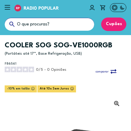
Cupões
COOLER SOG SOG-VE1000RGB
(Portáteis até 17”, Base Refrigeração, USB)
F86561
0/5 - 0 Opiniões
comparar
-10% em talão
Até 10x Sem Juros