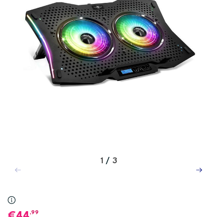
1
/
3
,99
44