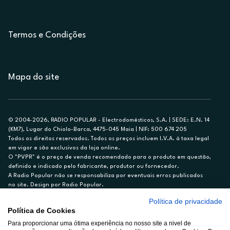
Termos e Condições
Mapa do site
© 2004-2026, RADIO POPULAR - Electrodomésticos, S.A. | SEDE: E.N. 14
(KM7), Lugar do Chiolo-Barca, 4475-045 Maia | NIF: 500 674 205
Todos os direitos reservados. Todos os preços incluem I.V.A. à taxa legal
em vigor e são exclusivos da loja online.
O "PVPR" é o preço de venda recomendado para o produto em questão,
definido e indicado pelo fabricante, produtor ou fornecedor.
A Radio Popular não se responsabiliza por eventuais erros publicados
no site. Design por Radio Popular.
Política de privacidade
** TAEG CARTÃO DE CRÉDITO RP/ON: 18,5%
Política de Cookies
Ex. para limite de crédito de €1.500, reembolsado em 12 meses, TAN
Para proporcionar uma ótima experiência no nosso site a nivel de
14,79%.