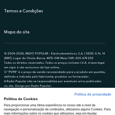
Termos e Condições
Mapa do site
© 2004-2026, RADIO POPULAR - Electrodomésticos, S.A. | SEDE: E.N. 14
(KM7), Lugar do Chiolo-Barca, 4475-045 Maia | NIF: 500 674 205
Todos os direitos reservados. Todos os preços incluem I.V.A. à taxa legal
em vigor e são exclusivos da loja online.
O "PVPR" é o preço de venda recomendado para o produto em questão,
definido e indicado pelo fabricante, produtor ou fornecedor.
A Radio Popular não se responsabiliza por eventuais erros publicados
no site. Design por Radio Popular.
Política de privacidade
** TAEG CARTÃO DE CRÉDITO RP/ON: 18,5%
Política de Cookies
Ex. para limite de crédito de €1.500, reembolsado em 12 meses, TAN
Para proporcionar uma ótima experiência no nosso site a nivel de
14,79%.
navegação e personalização de conteúdos, utilizamos alguns Cookies. Para
Crédito sujeito a aprovação pelo Cetelem, marca BNP Paribas Personal
mais informações sobre os cookies que utilizamos, veja em Ajustar.
Finance, S.A., Sucursal em Portugal. Informe-se no 21 721 90 00 (dias