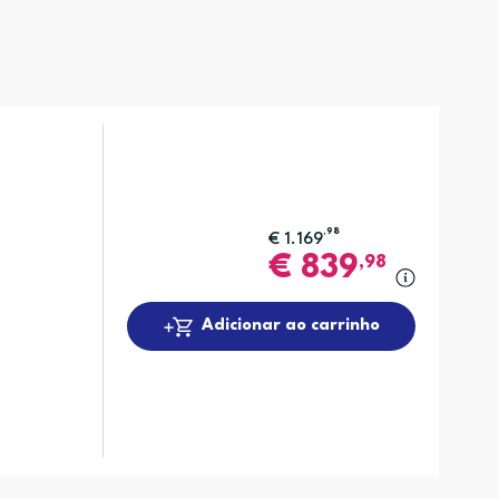
,98
€
1.169
€
839
,98
Adicionar ao carrinho