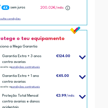
sem juros
200.02€
/mês
sulta condições
rotege o teu equipamento
iciona a Mega Garantia
Garantia Extra + 3 anos
€124.00
contra avarias
 aceito as
condições contratuais
Garantia Extra + 1 ano
€45.00
contra avarias
 aceito as
condições contratuais
Proteção Total Mensal
€3.99
/mês
contra avarias e danos
acidentais