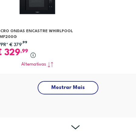
ICRO ONDAS ENCASTRE WHIRLPOOL
MF200G
,99
VPR*
€
379
€
329
,99
Alternativas
Mostrar Mais