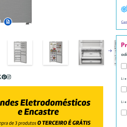
Con
P
ad
Li e
Li e