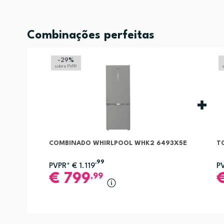
Combinações perfeitas
-29
%
sobre PVPR
COMBINADO WHIRLPOOL WHK2 6493X5E
T
,99
PVPR*
€
1.119
P
€
799
,99