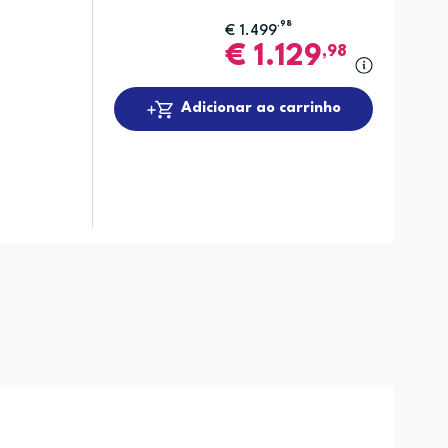
,98
€
1.499
€
1.129
,98
Adicionar ao carrinho