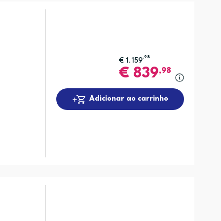
,98
€
1.159
€
839
,98
Adicionar ao carrinho