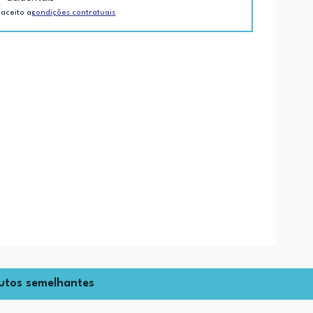
 aceito as
condições contratuais
utos semelhantes