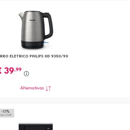
RRO ELETRICO PHILIPS HD 9350/90
€
39
,99
Alternativas
-13
%
sobre PVPR