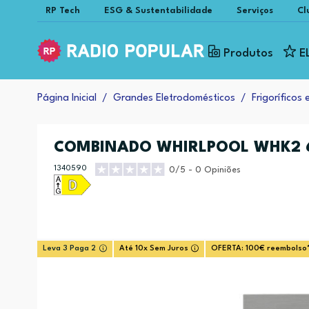
RP Tech
ESG & Sustentabilidade
Serviços
Cl
Produtos
E
Página Inicial
Grandes Eletrodomésticos
Frigoríficos
COMBINADO WHIRLPOOL WHK2 
1340590
0/5 - 0 Opiniões
Leva 3 Paga 2
Até 10x Sem Juros
OFERTA: 100€ reembolso