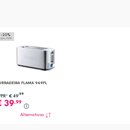
-20
%
sobre PVPR
ORRADEIRA FLAMA 969FL
,99
VPR*
€
49
€
39
,99
Alternativas