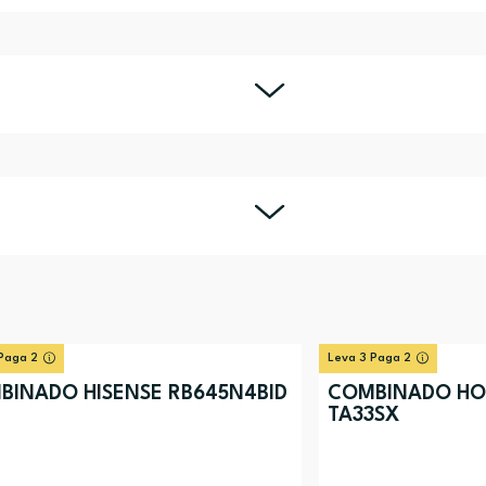
Paga 2
Leva 3 Paga 2
BINADO HISENSE RB645N4BID
COMBINADO HO
TA33SX