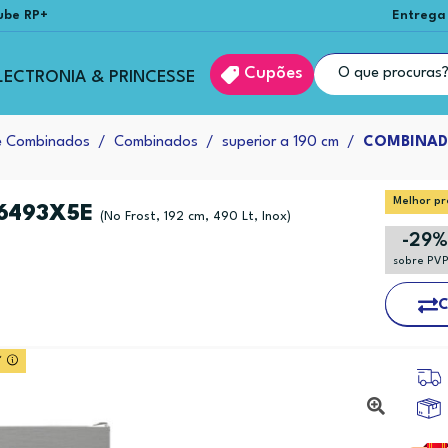
ube RP+
Entrega
Cupões
LECTRONIA & PRINCESSE
 e Combinados
Combinados
superior a 190 cm
COMBINAD
Melhor pr
6493X5E
(No Frost, 192 cm, 490 Lt, Inox)
-29%
sobre PV
C
*