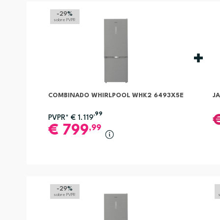
-29
%
sobre PVPR
COMBINADO WHIRLPOOL WHK2 6493X5E
JA
,99
PVPR*
€
1.119
€
799
,99
-29
%
sobre PVPR