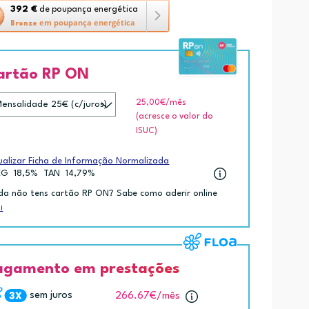
392 €
de poupança energética
em poupança energética
Bronze
artão RP ON
amenta
25,00€
/mês
ança
(acresce o valor do
ética
ISUC)
ko.
ualizar Ficha de Informação Normalizada
EG
18,5%
TAN
14,79%
da não tens cartão RP ON? Sabe como aderir online
i
agamento em prestações
sem juros
266.67€
/mês