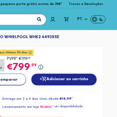
 pequeno porte grátis acima de 35€*
Trocas e Devoluções
PT
O WHIRLPOOL WHK2 6493X5E
eço últimos 30 dias
PVPR* €1119
,99
799
,99
PR
Adicionar ao carrinho
omparar
Entrega em 3 a 4 dias úteis desde
€14,99*
ver disponibilidade
Levantamento em loja
Grátis*