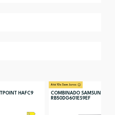
Até 10x Sem Juros
TPOINT HAFC9
COMBINADO SAMSUNG
RB50DG601ES9EF