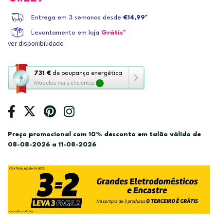
Entrega em 3 semanas desde
€14,99*
Levantamento em loja
Grátis*
ver disponibilidade
Esta
731 €
de poupança energética
Modelos mais eficientes
1
ação
abre
a
ferramenta
de
Preço promocional com 10% desconto em talão válido de
poupança
08-08-2026 a 11-08-2026
energética
Youreko.