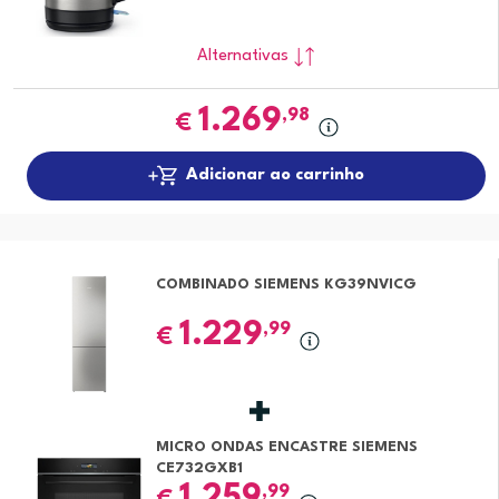
Alternativas
1.269
,98
€
Adicionar ao carrinho
COMBINADO SIEMENS KG39NVICG
1.229
,99
€
MICRO ONDAS ENCASTRE SIEMENS
CE732GXB1
1.259
,99