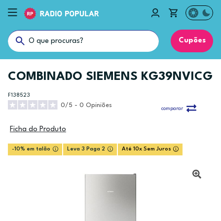
Cupões
COMBINADO SIEMENS KG39NVICG
F138523
0/5 - 0 Opiniões
comparar
Ficha do Produto
-10% em talão
Leva 3 Paga 2
Até 10x Sem Juros