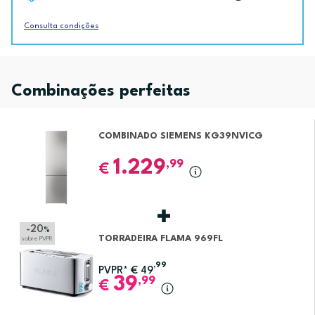
Consulta condições
Combinações perfeitas
COMBINADO SIEMENS KG39NVICG
1.229
,99
€
-20
%
TORRADEIRA FLAMA 969FL
sobre PVPR
,99
PVPR*
€
49
39
,99
€