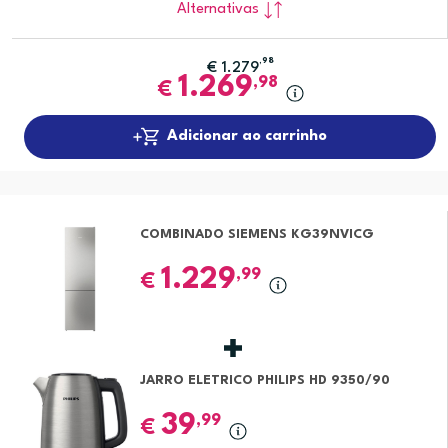
Alternativas
,98
€
1.279
1.269
,98
€
Adicionar ao carrinho
COMBINADO SIEMENS KG39NVICG
1.229
,99
€
JARRO ELETRICO PHILIPS HD 9350/90
39
,99
€