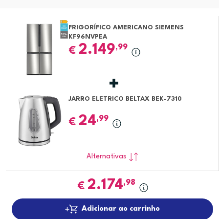
FRIGORÍFICO AMERICANO SIEMENS
KF96NVPEA
2.149
,99
€
JARRO ELETRICO BELTAX BEK-7310
24
,99
€
Alternativas
2.174
,98
€
Adicionar ao carrinho