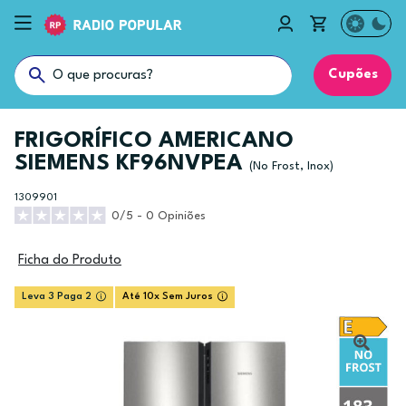
Cupões
FRIGORÍFICO AMERICANO
SIEMENS KF96NVPEA
(No Frost, Inox)
1309901
0/5 - 0 Opiniões
Ficha do Produto
Leva 3 Paga 2
Até 10x Sem Juros