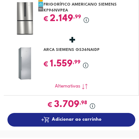
FRIGORÍFICO AMERICANO SIEMENS
KF96NVPEA
2.149
,99
€
ARCA SIEMENS GS36NAIDP
1.559
,99
€
Alternativas
3.709
,98
€
Adicionar ao carrinho