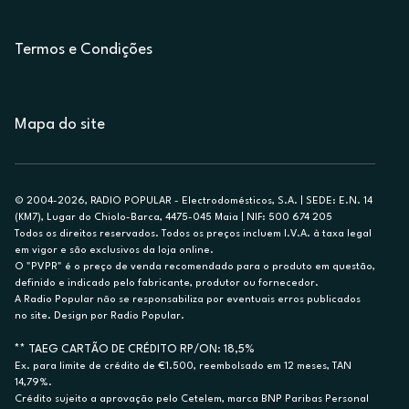
Termos e Condições
Mapa do site
© 2004-2026, RADIO POPULAR - Electrodomésticos, S.A. | SEDE: E.N. 14
(KM7), Lugar do Chiolo-Barca, 4475-045 Maia | NIF: 500 674 205
Todos os direitos reservados. Todos os preços incluem I.V.A. à taxa legal
em vigor e são exclusivos da loja online.
O "PVPR" é o preço de venda recomendado para o produto em questão,
definido e indicado pelo fabricante, produtor ou fornecedor.
A Radio Popular não se responsabiliza por eventuais erros publicados
no site. Design por Radio Popular.
** TAEG CARTÃO DE CRÉDITO RP/ON: 18,5%
Ex. para limite de crédito de €1.500, reembolsado em 12 meses, TAN
14,79%.
Crédito sujeito a aprovação pelo Cetelem, marca BNP Paribas Personal