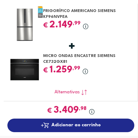
FRIGORÍFICO AMERICANO SIEMENS
KF96NVPEA
2.149
,99
€
MICRO ONDAS ENCASTRE SIEMENS
CE732GXB1
1.259
,99
€
Alternativas
3.409
,98
€
Adicionar ao carrinho