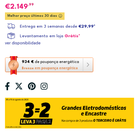
,99
2.149
Melhor preço últimos 30 dias
Entrega em 3 semanas desde
€29,99*
Levantamento em loja
Grátis*
ver disponibilidade
Esta
934 €
de poupança energética
em poupança energética
ação
Bronze
abre
a
ferramenta
de
poupança
energética
Youreko.