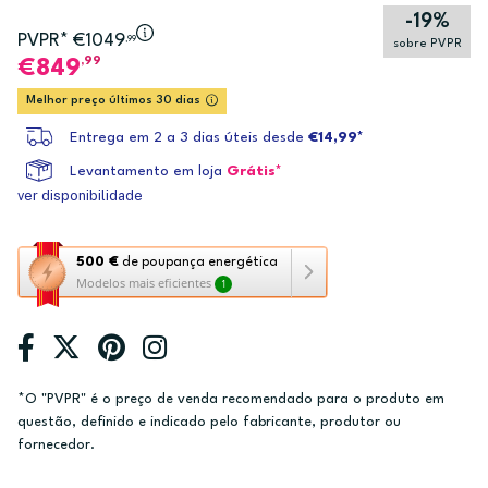
-19%
PVPR* €1049
,99
sobre PVPR
,99
849
Melhor preço últimos 30 dias
Entrega em 2 a 3 dias úteis desde
€14,99*
Levantamento em loja
Grátis*
ver disponibilidade
Esta
500 €
de poupança energética
Modelos mais eficientes
1
ação
abre
a
ferramenta
de
*O "PVPR" é o preço de venda recomendado para o produto em
poupança
questão, definido e indicado pelo fabricante, produtor ou
energética
fornecedor.
Youreko.