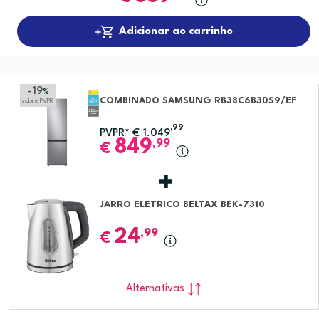
Adicionar ao carrinho
-19
%
COMBINADO SAMSUNG RB38C6B3DS9/EF
sobre PVPR
,99
PVPR*
€
1.049
849
,99
€
JARRO ELETRICO BELTAX BEK-7310
24
,99
€
Alternativas