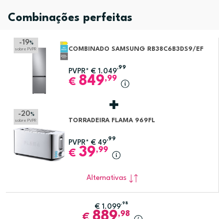
Combinações perfeitas
-19
%
COMBINADO SAMSUNG RB38C6B3DS9/EF
sobre PVPR
,99
PVPR*
€
1.049
849
,99
€
-20
%
TORRADEIRA FLAMA 969FL
sobre PVPR
,99
PVPR*
€
49
39
,99
€
Alternativas
,98
€
1.099
889
,98
€