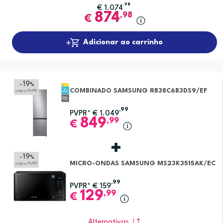
,98
€
1.074
874
,98
€
Adicionar ao carrinho
-19
%
COMBINADO SAMSUNG RB38C6B3DS9/EF
sobre PVPR
,99
PVPR*
€
1.049
849
,99
€
-19
%
MICRO-ONDAS SAMSUNG MS23K3515AK/EC
sobre PVPR
,99
PVPR*
€
159
129
,99
€
Alternativas