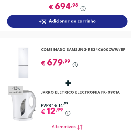
694
,98
€
Adicionar ao carrinho
COMBINADO SAMSUNG RB34C600CWW/EF
679
,99
€
-13
%
JARRO ELETRICO ELECTRONIA FK-0901A
sobre PVPR
,99
PVPR*
€
14
12
,99
€
Alternativas