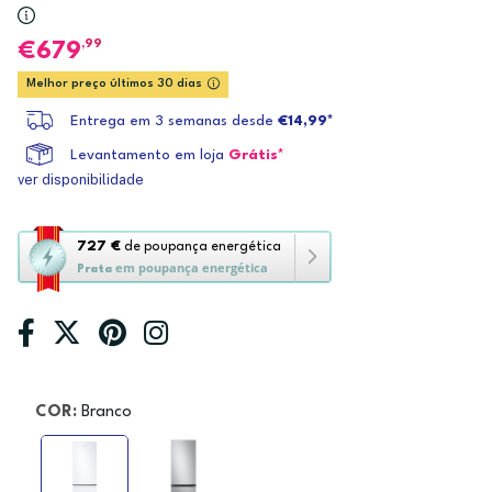
,99
679
Melhor preço últimos 30 dias
Entrega em 3 semanas desde
€14,99*
Levantamento em loja
Grátis*
ver disponibilidade
Esta
727 €
de poupança energética
em poupança energética
ação
Prata
abre
a
ferramenta
de
poupança
COR:
Branco
energética
Youreko.