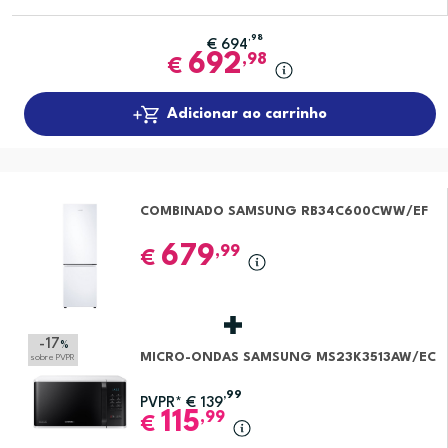
,98
€
694
692
,98
€
Adicionar ao carrinho
COMBINADO SAMSUNG RB34C600CWW/EF
679
,99
€
-17
%
MICRO-ONDAS SAMSUNG MS23K3513AW/EC
sobre PVPR
,99
PVPR*
€
139
115
,99
€