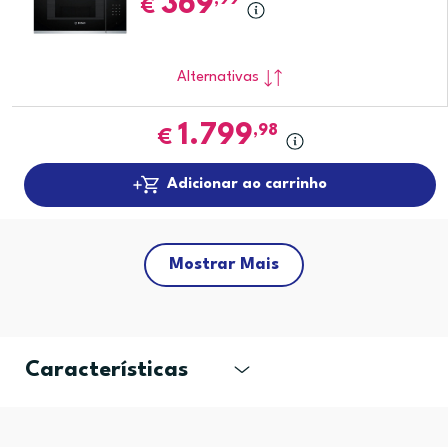
369
€
Alternativas
1.799
,98
€
Adicionar ao carrinho
Mostrar Mais
Características