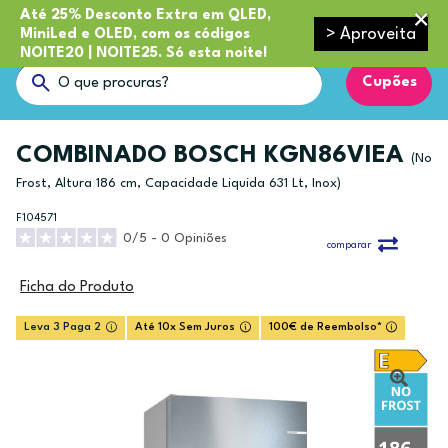
Até 25% Desconto Extra em QLED,
> Aproveita
MiniLed e OLED, com os códigos
NOITE20 | NOITE25. Só esta noite!
Cupões
COMBINADO BOSCH KGN86VIEA
(No
Frost, Altura 186 cm, Capacidade Liquida 631 Lt, Inox)
F104571
0/5 - 0 Opiniões
comparar
Ficha do Produto
Leva 3 Paga 2
Até 10x Sem Juros
100€ de Reembolso*