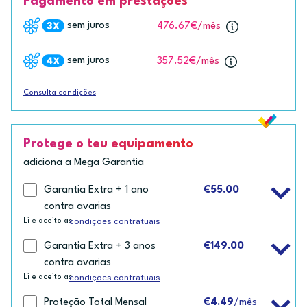
Pagamento em prestações
sem juros
476.67€
/mês
sem juros
357.52€
/mês
Consulta condições
Protege o teu equipamento
adiciona a Mega Garantia
Garantia Extra + 1 ano
€55.00
contra avarias
condições contratuais
Li e aceito as
Garantia Extra + 3 anos
€149.00
contra avarias
condições contratuais
Li e aceito as
Proteção Total Mensal
€4.49
/mês