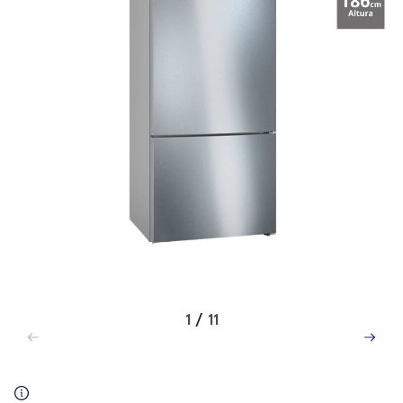
1
/
11