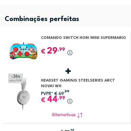
Combinações perfeitas
COMANDO SWITCH HORI MINI SUPERMARIO
29
,99
€
-36
%
HEADSET GAMING STEELSERIES ARCT
sobre PVPR
NOVA1 WH
,99
PVPR*
€
69
44
,99
€
Alternativas
,98