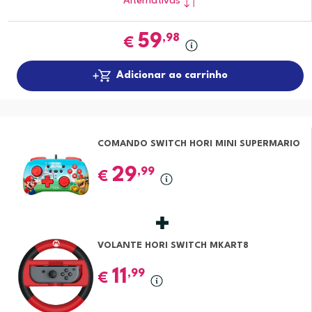
Alternativas
59
,98
€
Adicionar ao carrinho
COMANDO SWITCH HORI MINI SUPERMARIO
29
,99
€
VOLANTE HORI SWITCH MKART8
11
,99
€