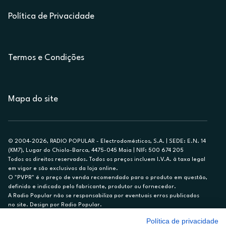
Política de Privacidade
Termos e Condições
Mapa do site
© 2004-2026, RADIO POPULAR - Electrodomésticos, S.A. | SEDE: E.N. 14
(KM7), Lugar do Chiolo-Barca, 4475-045 Maia | NIF: 500 674 205
Todos os direitos reservados. Todos os preços incluem I.V.A. à taxa legal
em vigor e são exclusivos da loja online.
O "PVPR" é o preço de venda recomendado para o produto em questão,
definido e indicado pelo fabricante, produtor ou fornecedor.
A Radio Popular não se responsabiliza por eventuais erros publicados
no site. Design por Radio Popular.
Política de privacidade
** TAEG CARTÃO DE CRÉDITO RP/ON: 18,5%