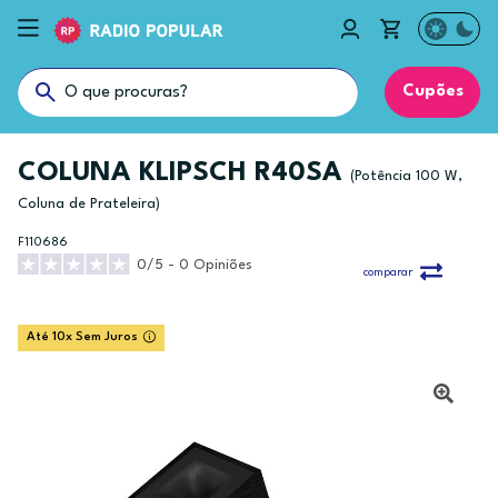
Cupões
COLUNA KLIPSCH R40SA
(Potência 100 W,
Coluna de Prateleira)
F110686
0/5 - 0 Opiniões
comparar
Até 10x Sem Juros