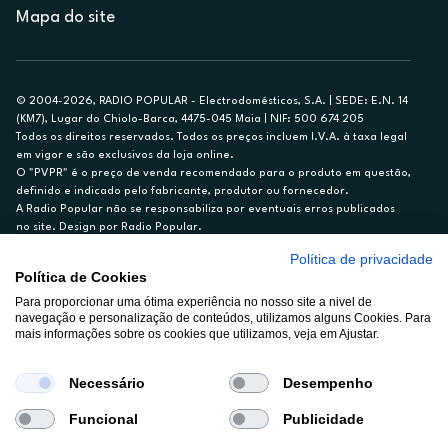
Mapa do site
© 2004-2026, RADIO POPULAR - Electrodomésticos, S.A. | SEDE: E.N. 14
(KM7), Lugar do Chiolo-Barca, 4475-045 Maia | NIF: 500 674 205
Todos os direitos reservados. Todos os preços incluem I.V.A. à taxa legal
em vigor e são exclusivos da loja online.
O "PVPR" é o preço de venda recomendado para o produto em questão,
definido e indicado pelo fabricante, produtor ou fornecedor.
A Radio Popular não se responsabiliza por eventuais erros publicados
no site. Design por Radio Popular.
Política de privacidade
** TAEG CARTÃO DE CRÉDITO RP/ON: 18,5%
Política de Cookies
Ex. para limite de crédito de €1.500, reembolsado em 12 meses, TAN
14,79%.
Para proporcionar uma ótima experiência no nosso site a nivel de
navegação e personalização de conteúdos, utilizamos alguns Cookies. Para
Crédito sujeito a aprovação pelo Cetelem, marca BNP Paribas Personal
mais informações sobre os cookies que utilizamos, veja em Ajustar.
Finance, S.A., Sucursal em Portugal. Informe-se no 21 721 90 00 (dias
úteis, 9-20h).
A Rádio Popular – Eletrodomésticos S.A. (Registo BdP848) atua como
Necessário
Desempenho
intermediário de crédito a título acessório e com exclusividade (registo
BdP 2314.)
Funcional
Publicidade