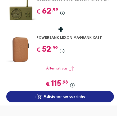
62
,99
€
POWERBANK LEXON MAGBANK CAST
52
,99
€
Alternativas
115
,98
€
Adicionar ao carrinho