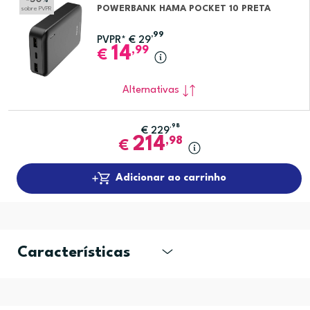
POWERBANK HAMA POCKET 10 PRETA
sobre PVPR
,99
PVPR*
€
29
14
,99
€
Alternativas
,98
€
229
214
,98
€
Adicionar ao carrinho
Características