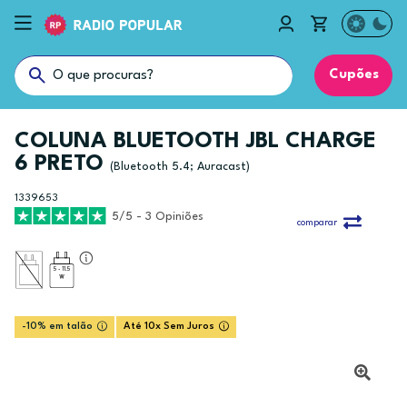
Cupões
COLUNA BLUETOOTH JBL CHARGE
6 PRETO
(Bluetooth 5.4; Auracast)
1339653
5/5 - 3 Opiniões
comparar
5 - 11.5
-10% em talão
Até 10x Sem Juros