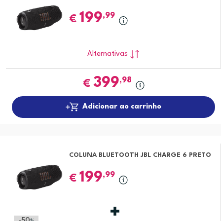
199
,99
€
Alternativas
399
,98
€
Adicionar ao carrinho
COLUNA BLUETOOTH JBL CHARGE 6 PRETO
199
,99
€
-50
%