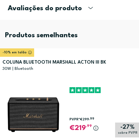
Avaliações do produto
Produtos semelhantes
-10% em talão
COLUNA BLUETOOTH MARSHALL ACTON III BK
30W | Bluetooth
,99
PVPR*
€299
-27%
,99
219
sobre PVPR