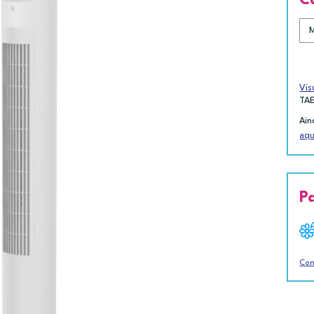
Vis
TA
Ain
aqu
P
Con