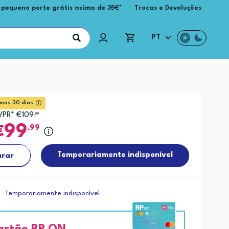
 pequeno porte grátis acima de 35€*
Trocas e Devoluções
PT
imos 30 dias
VPR* €109
,99
99
,99
Temporariamente indisponível
rar
Temporariamente indisponível
artão RP ON