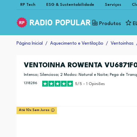
RP Tech
ESG & Sustentabilidade
Serviços
Cl
Produtos
E
Página Inicial
Aquecimento e Ventilação
Ventoinhas
VENTOINHA ROWENTA VU6871F
Intenso; Silenciosa; 2 Modos: Natural e Noite; Pega de Tran
1318286
5/5 - 1 Opiniões
Até 10x Sem Juros