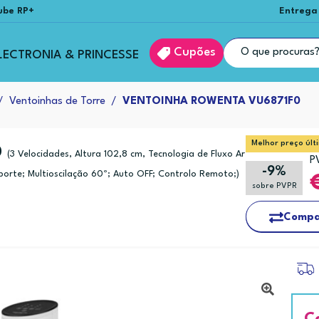
ube RP+
Entrega
Cupões
LECTRONIA & PRINCESSE
Ventoinhas de Torre
VENTOINHA ROWENTA VU6871F0
Melhor preço últ
0
(3 Velocidades, Altura 102,8 cm, Tecnologia de Fluxo Ar
P
-9%
sporte; Multioscilação 60º; Auto OFF; Controlo Remoto;)
sobre PVPR
Compa
C