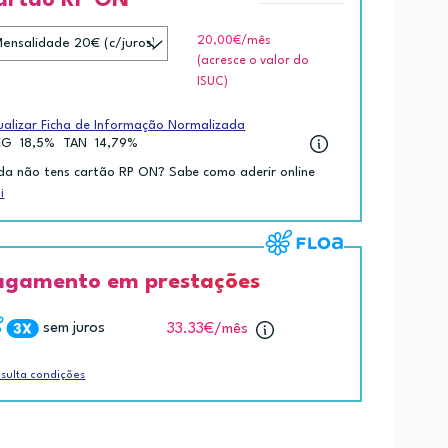
20,00€
/mês
(acresce o valor do
ISUC)
ualizar Ficha de Informação Normalizada
EG
18,5%
TAN
14,79%
da não tens cartão RP ON? Sabe como aderir online
i
agamento em prestações
sem juros
33.33€
/mês
sulta condições