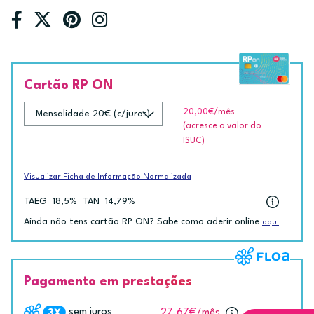
Cartão RP ON
20,00€
/mês
(acresce o valor do
ISUC)
Visualizar Ficha de Informação Normalizada
TAEG
18,5%
TAN
14,79%
Ainda não tens cartão RP ON? Sabe como aderir online
aqui
Pagamento em prestações
sem juros
27.67€
/mês