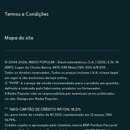
Termos e Condições
Mapa do site
© 2004-2026, RADIO POPULAR - Electrodomésticos, S.A. | SEDE: E.N. 14
(KM7), Lugar do Chiolo-Barca, 4475-045 Maia | NIF: 500 674 205
Todos os direitos reservados. Todos os preços incluem I.V.A. à taxa legal
em vigor e são exclusivos da loja online.
O "PVPR" é o preço de venda recomendado para o produto em questão,
definido e indicado pelo fabricante, produtor ou fornecedor.
A Radio Popular não se responsabiliza por eventuais erros publicados
no site. Design por Radio Popular.
** TAEG CARTÃO DE CRÉDITO RP/ON: 18,5%
Ex. para limite de crédito de €1.500, reembolsado em 12 meses, TAN
14,79%.
Crédito sujeito a aprovação pelo Cetelem, marca BNP Paribas Personal