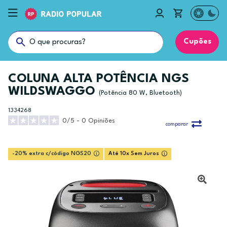
Cupões
COLUNA ALTA POTÊNCIA NGS
WILDSWAGGO
(Potência 80 W, Bluetooth)
1334268
0/5 - 0 Opiniões
comparar
-20% extra c/código NGS20
Até 10x Sem Juros