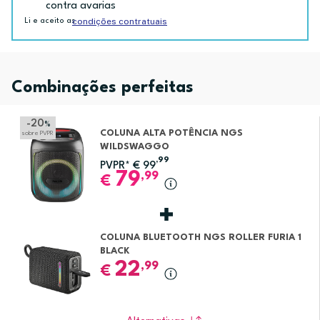
contra avarias
condições contratuais
Li e aceito as
Combinações perfeitas
-20
%
COLUNA ALTA POTÊNCIA NGS
sobre PVPR
WILDSWAGGO
,99
PVPR*
€
99
79
,99
€
COLUNA BLUETOOTH NGS ROLLER FURIA 1
BLACK
22
,99
€