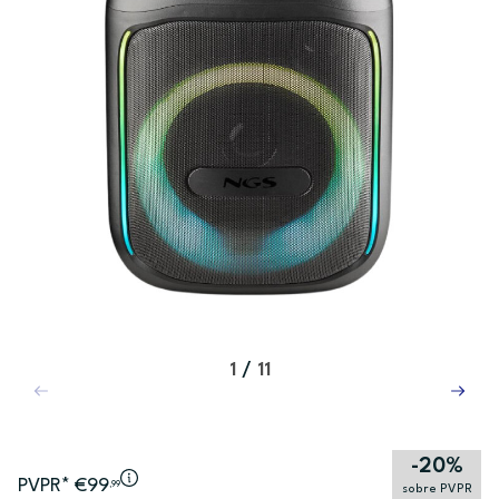
1
/
11
-20%
PVPR* €99
,99
sobre PVPR