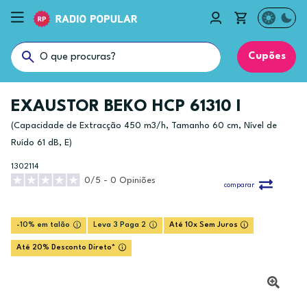
Cupões
EXAUSTOR BEKO HCP 61310 I
(Capacidade de Extracção 450 m3/h, Tamanho 60 cm, Nível de
Ruído 61 dB, E)
1302114
0/5 - 0 Opiniões
comparar
-10% em talão
Leva 3 Paga 2
Até 10x Sem Juros
Até 20% Desconto Direto*