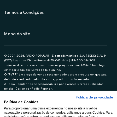
Termos e Condições
Mapa do site
© 2004-2026, RADIO POPULAR - Electrodomésticos, S.A. | SEDE: E.N. 14
(KM7), Lugar do Chiolo-Barca, 4475-045 Maia | NIF: 500 674 205
Todos os direitos reservados. Todos os preços incluem I.V.A. à taxa legal
em vigor e são exclusivos da loja online.
O "PVPR" é o preço de venda recomendado para o produto em questão,
definido e indicado pelo fabricante, produtor ou fornecedor.
A Radio Popular não se responsabiliza por eventuais erros publicados
no site. Design por Radio Popular.
Política de privacidade
** TAEG CARTÃO DE CRÉDITO RP/ON: 18,5%
Política de Cookies
Ex. para limite de crédito de €1.500, reembolsado em 12 meses, TAN
Para proporcionar uma ótima experiência no nosso site a nivel de
14,79%.
navegação e personalização de conteúdos, utilizamos alguns Cookies. Para
Crédito sujeito a aprovação pelo Cetelem, marca BNP Paribas Personal
mais informações sobre os cookies que utilizamos, veja em Ajustar.