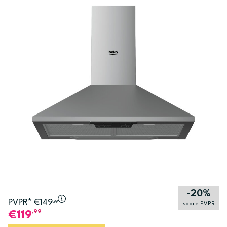
-20%
PVPR* €149
,99
sobre PVPR
,99
119