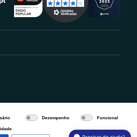
.
sário
Desempenho
Funcional
cidade