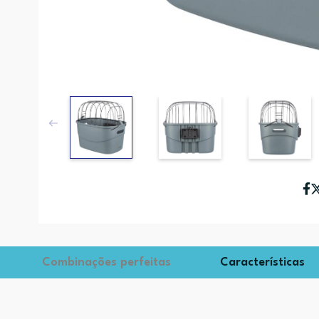
Combinações perfeitas
Características