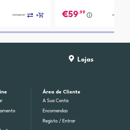
,99
59
comparar
comparar
Lojas
ine
Área de Cliente
r
A Sua Conta
gamento
Encomendas
Registo / Entrar