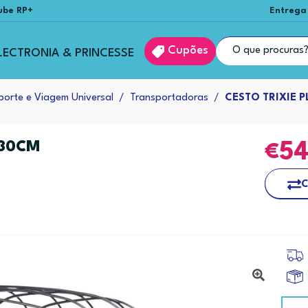
ube RP+
Entrega
Cupões
LECTRONIA & PRINCESSE
porte e Viagem Universal
Transportadoras
CESTO TRIXIE 
X30CM
5
C