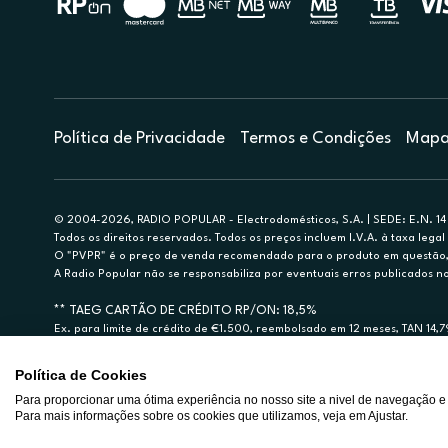
Política de Privacidade
Termos e Condições
Mapa 
© 2004-2026, RADIO POPULAR - Electrodomésticos, S.A. | SEDE: E.N. 14 
Todos os direitos reservados. Todos os preços incluem I.V.A. à taxa legal 
O "PVPR" é o preço de venda recomendado para o produto em questão, d
A Radio Popular não se responsabiliza por eventuais erros publicados no
** TAEG CARTÃO DE CRÉDITO RP/ON: 18,5%
Ex. para limite de crédito de €1.500, reembolsado em 12 meses, TAN 14,
Crédito sujeito a aprovação pelo Cetelem, marca BNP Paribas Personal Fi
A Rádio Popular – Eletrodomésticos S.A. (Registo BdP848) atua como inter
Política de Cookies
Para proporcionar uma ótima experiência no nosso site a nivel de navegação e
Para mais informações sobre os cookies que utilizamos, veja em Ajustar.