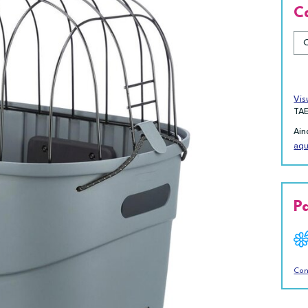
C
Vis
TA
Ain
aqu
P
Con