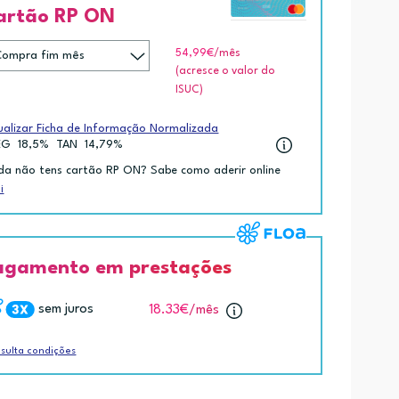
artão RP ON
54,99€
/mês
(acresce o valor do
ISUC)
ualizar Ficha de Informação Normalizada
EG
18,5%
TAN
14,79%
da não tens cartão RP ON? Sabe como aderir online
i
agamento em prestações
sem juros
18.33€
/mês
sulta condições