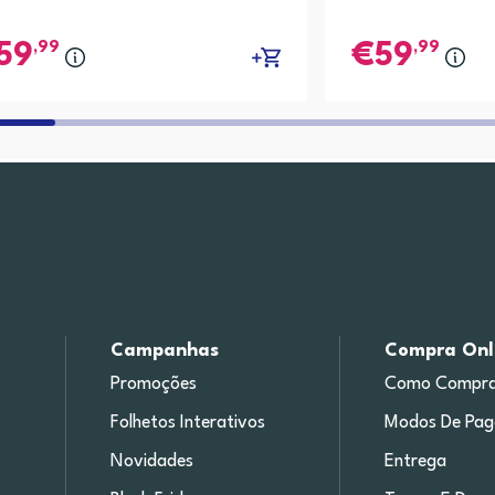
,99
,99
59
59
Campanhas
Compra Onl
Promoções
Como Compra
Folhetos Interativos
Modos De Pa
Novidades
Entrega