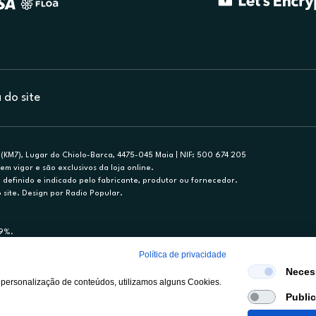
do site
(KM7), Lugar do Chiolo-Barca, 4475-045 Maia | NIF: 500 674 205
em vigor e são exclusivos da loja online.
efinido e indicado pelo fabricante, produtor ou fornecedor.
 site. Design por Radio Popular.
79%.
nance, S.A., Sucursal em Portugal. Informe-se no 21 721 90 00 (dias úteis, 9-20h)
Política de privacidade
mediário de crédito a título acessório e com exclusividade (registo BdP 2314.)
Neces
 personalização de conteúdos, utilizamos alguns Cookies.
Publi