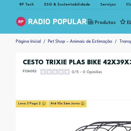
RP Tech
ESG & Sustentabilidade
Serviços
Cl
Produtos
E
Página Inicial
Pet Shop – Animais de Estimação
Trans
CESTO TRIXIE PLAS BIKE 42X39
F136052
0/5 - 0 Opiniões
Leva 3 Paga 2
Até 10x Sem Juros