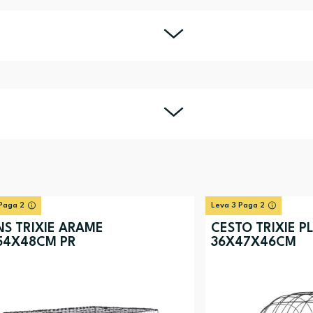
Paga 2
Leva 3 Paga 2
S TRIXIE ARAME
CESTO TRIXIE PL
54X48CM PR
36X47X46CM