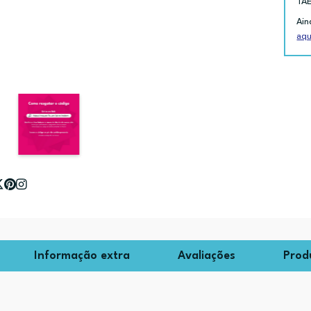
TA
Ain
aqu
Informação extra
Avaliações
Prod