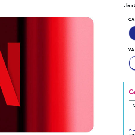
clie
CA
VA
C
Vis