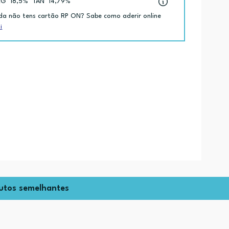
EG
18,5%
TAN
14,79%
da não tens cartão RP ON? Sabe como aderir online
i
utos semelhantes