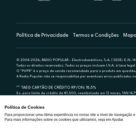
Política de Privacidade
Termos e Condições
Mapa 
© 2004-2026, RADIO POPULAR - Electrodomésticos, S.A. | SEDE: E.N. 14 
Todos os direitos reservados. Todos os preços incluem I.V.A. à taxa legal 
O "PVPR" é o preço de venda recomendado para o produto em questão, d
A Radio Popular não se responsabiliza por eventuais erros publicados no
** TAEG CARTÃO DE CRÉDITO RP/ON: 18,5%
Ex. para limite de crédito de €1.500, reembolsado em 12 meses, TAN 14,
Crédito sujeito a aprovação pelo Cetelem, marca BNP Paribas Personal Fi
A Rádio Popular – Eletrodomésticos S.A. (Registo BdP848) atua como inter
Política de Cookies
Para proporcionar uma ótima experiência no nosso site a nivel de navegação e
Para mais informações sobre os cookies que utilizamos, veja em Ajustar.