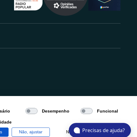
.
sário
Desempenho
Funcional
cidade
Precisas de ajuda?
os
Não, ajustar
Negar