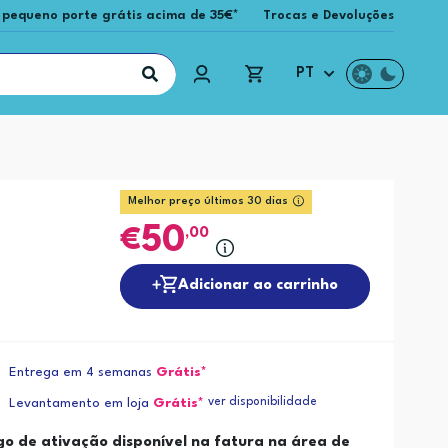
 pequeno porte grátis acima de 35€*
Trocas e Devoluções
PT
Melhor preço últimos 30 dias
50
,00
Adicionar ao carrinho
Entrega em 4 semanas
Grátis*
ver disponibilidade
Levantamento em loja
Grátis*
go de ativação disponível na fatura na área de