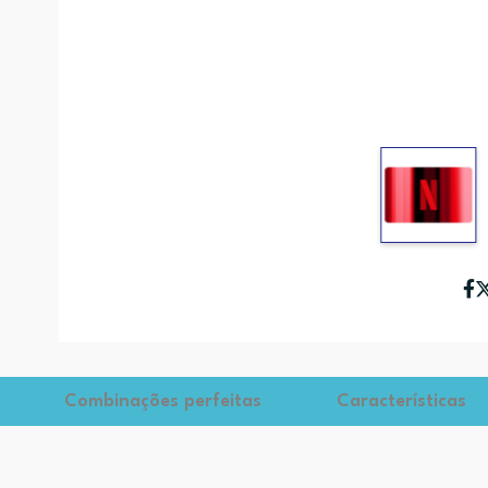
Combinações perfeitas
Características