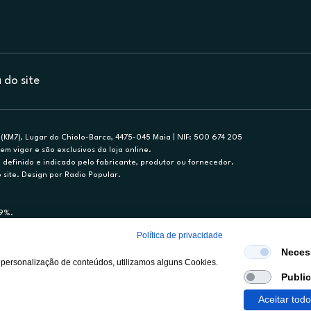
do site
(KM7), Lugar do Chiolo-Barca, 4475-045 Maia | NIF: 500 674 205
em vigor e são exclusivos da loja online.
efinido e indicado pelo fabricante, produtor ou fornecedor.
 site. Design por Radio Popular.
79%.
nance, S.A., Sucursal em Portugal. Informe-se no 21 721 90 00 (dias úteis, 9-20h)
Política de privacidade
mediário de crédito a título acessório e com exclusividade (registo BdP 2314.)
Neces
 personalização de conteúdos, utilizamos alguns Cookies.
Publi
Aceitar tod