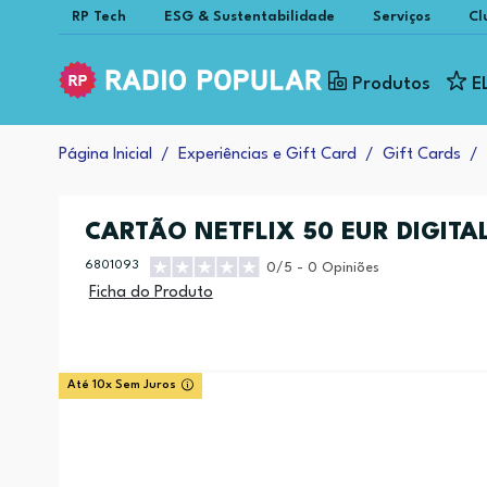
RP Tech
ESG & Sustentabilidade
Serviços
Cl
Produtos
E
Página Inicial
Experiências e Gift Card
Gift Cards
CARTÃO NETFLIX 50 EUR DIGITA
6801093
0/5 - 0 Opiniões
Ficha do Produto
Até 10x Sem Juros