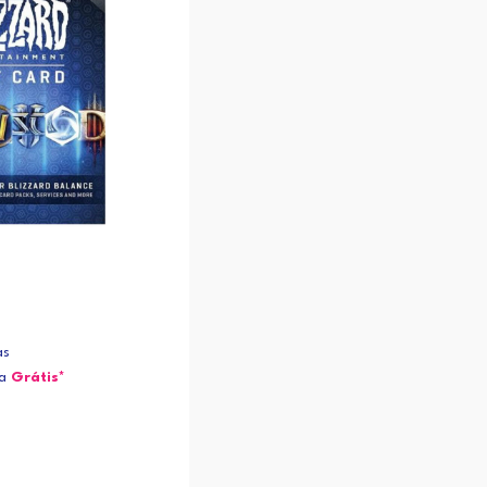
as
ja
Grátis*