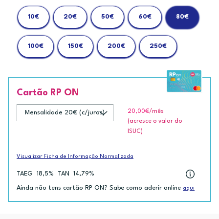
10€
20€
50€
60€
80€
100€
150€
200€
250€
Cartão RP ON
20,00€
/mês
(acresce o valor do
ISUC)
Visualizar Ficha de Informação Normalizada
TAEG
18,5%
TAN
14,79%
Ainda não tens cartão RP ON? Sabe como aderir online
aqui