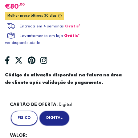
,00
80
Melhor preço últimos 30 dias
Entrega em 4 semanas
Grátis*
Levantamento em loja
Grátis*
ver disponibilidade
Código de ativação disponível na fatura na área
de cliente após validação do pagamento.
CARTÃO DE OFERTA:
Digital
FISICO
DIGITAL
VALOR: