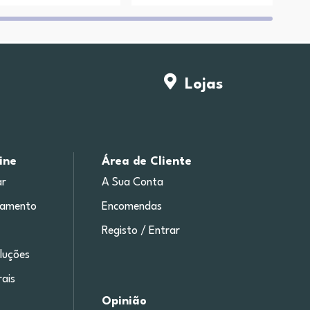
Lojas
ine
Área de Cliente
r
A Sua Conta
gamento
Encomendas
Registo / Entrar
luções
ais
Opinião