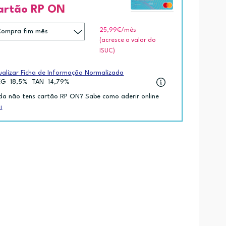
artão RP ON
25,99€
/mês
(acresce o valor do
ISUC)
ualizar Ficha de Informação Normalizada
EG
18,5%
TAN
14,79%
da não tens cartão RP ON? Sabe como aderir online
i