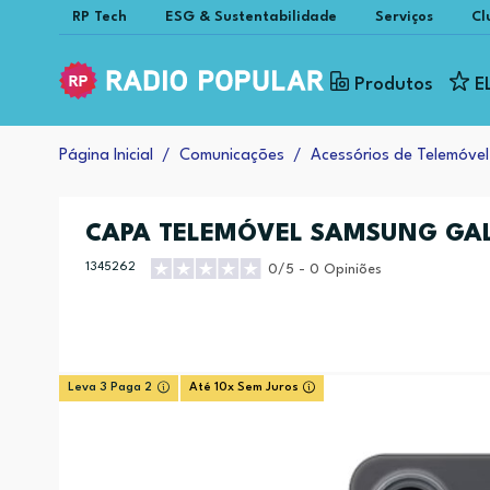
RP Tech
ESG & Sustentabilidade
Serviços
Cl
Produtos
E
Página Inicial
Comunicações
Acessórios de Telemóvel
CAPA TELEMÓVEL SAMSUNG GAL
1345262
0/5 - 0 Opiniões
Leva 3 Paga 2
Até 10x Sem Juros