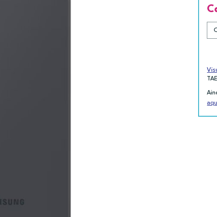
C
Vis
TA
Ain
aqu