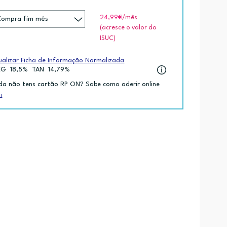
24,99€
/mês
(acresce o valor do
ISUC)
ualizar Ficha de Informação Normalizada
EG
18,5%
TAN
14,79%
da não tens cartão RP ON? Sabe como aderir online
i