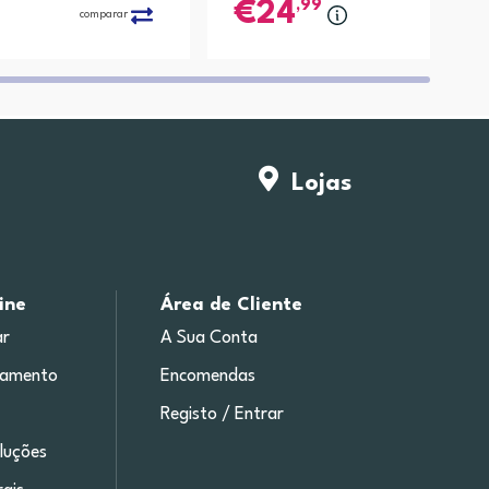
,99
24
comparar
compa
Lojas
ine
Área de Cliente
r
A Sua Conta
gamento
Encomendas
Registo / Entrar
luções