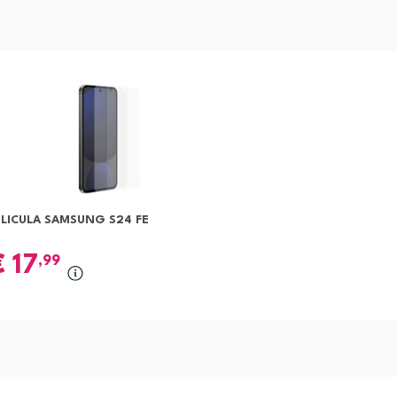
ELICULA SAMSUNG S24 FE
€
17
,99