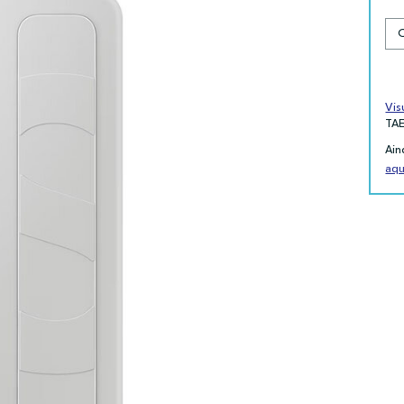
Vis
TA
Ain
aqu