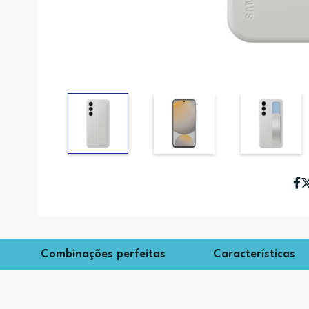
Combinações perfeitas
Características