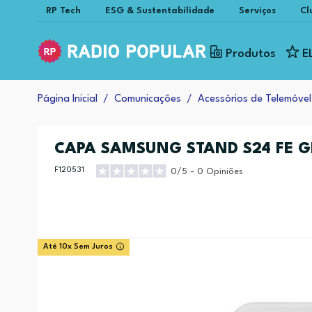
RP Tech
ESG & Sustentabilidade
Serviços
Cl
Produtos
E
Página Inicial
Comunicações
Acessórios de Telemóvel
CAPA SAMSUNG STAND S24 FE G
F120531
0/5 - 0 Opiniões
Até 10x Sem Juros