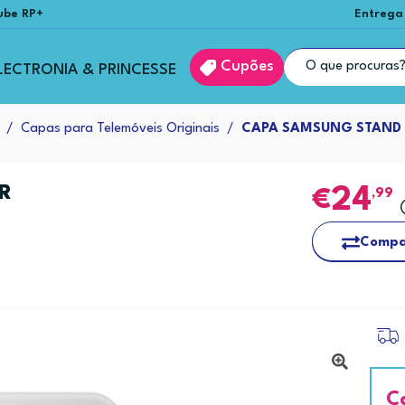
ube RP+
Entrega
Cupões
LECTRONIA & PRINCESSE
Capas para Telemóveis Originais
CAPA SAMSUNG STAND 
R
24
,99
Compa
C