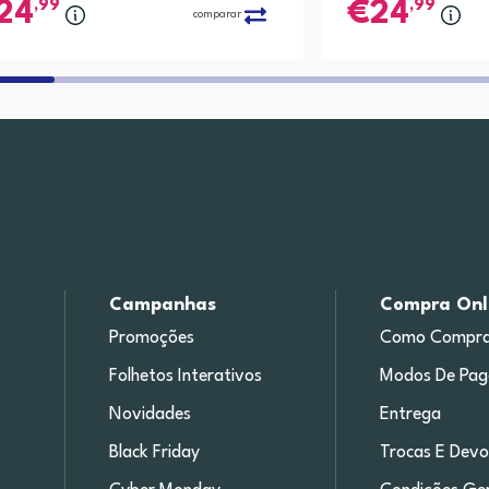
,99
,99
24
24
comparar
Campanhas
Compra Onl
Promoções
Como Compra
Folhetos Interativos
Modos De Pa
Novidades
Entrega
Black Friday
Trocas E Devo