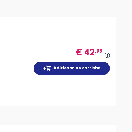
€
42
,98
Adicionar ao carrinho