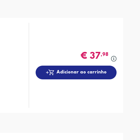
€
37
,98
Adicionar ao carrinho