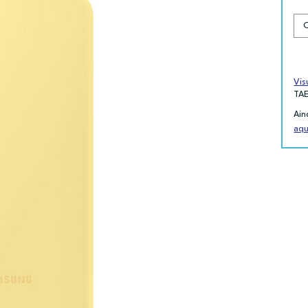
Vis
TA
Ain
aqu