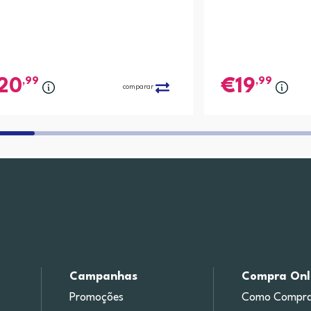
,99
,99
20
19
comparar
Campanhas
Compra Onl
Promoções
Como Compra