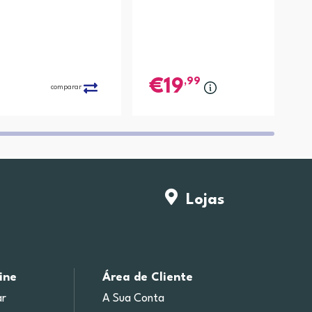
,99
19
comparar
compa
Lojas
ine
Área de Cliente
r
A Sua Conta