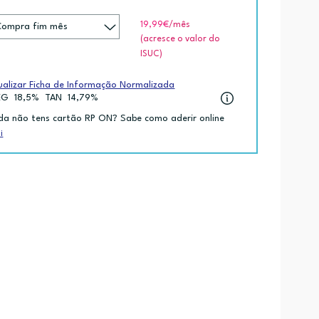
19,99€
/mês
(acresce o valor do
ISUC)
ualizar Ficha de Informação Normalizada
EG
18,5%
TAN
14,79%
da não tens cartão RP ON? Sabe como aderir online
i