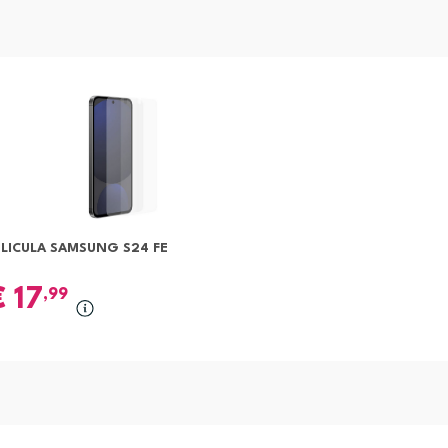
ELICULA SAMSUNG S24 FE
€
17
,99