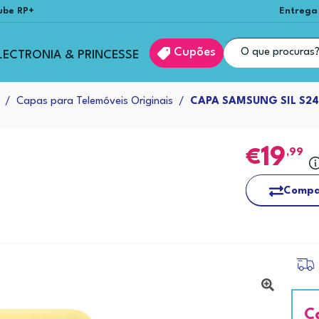
ube RP+
Entrega
Cupões
LECTRONIA & PRINCESSE
Capas para Telemóveis Originais
CAPA SAMSUNG SIL S24 
19
,99
Compa
C