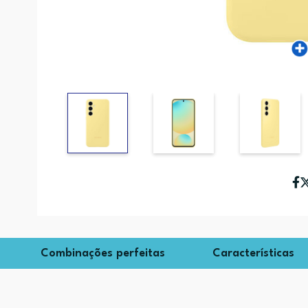
Combinações perfeitas
Características