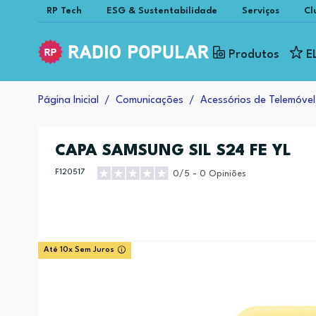
RP Tech
ESG & Sustentabilidade
Serviços
Cl
Produtos
E
Página Inicial
Comunicações
Acessórios de Telemóvel
CAPA SAMSUNG SIL S24 FE YL
F120517
0/5 - 0 Opiniões
Até 10x Sem Juros