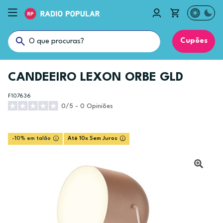
Cupões
CANDEEIRO LEXON ORBE GLD
F107636
0/5 - 0 Opiniões
-10% em talão
Até 10x Sem Juros