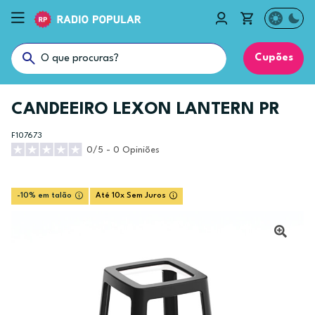
Cupões
CANDEEIRO LEXON LANTERN PR
F107673
0/5 - 0 Opiniões
-10% em talão
Até 10x Sem Juros